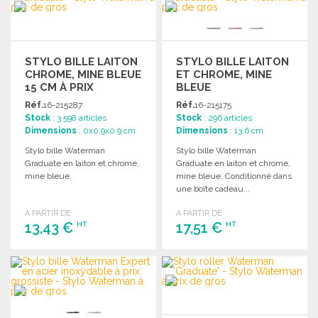
Demander un devis
STYLO BILLE LAITON
STYLO BILLE LAITON
CHROME, MINE BLEUE
ET CHROME, MINE
15 CM À PRIX
BLEUE
GROSSISTE
Réf.
16-215287
Réf.
16-215175
Stock
: 3 598 articles
Stock
: 296 articles
Dimensions
: 0x0.9x0.9 cm
Dimensions
: 13.6 cm
Stylo bille Waterman
Stylo bille Waterman
Graduate en laiton et chrome,
Graduate en laiton et chrome,
mine bleue.
mine bleue. Conditionné dans
une boîte cadeau...
A PARTIR DE
A PARTIR DE
13,43 €
17,51 €
HT
HT
COMMANDER
COMMANDER
Demander un devis
Demander un devis