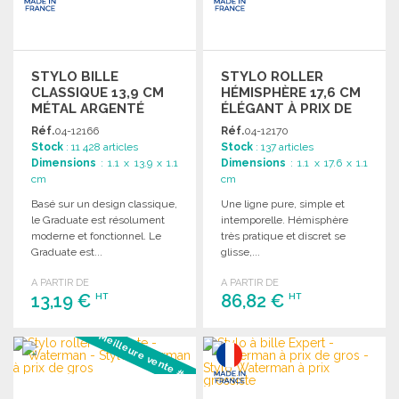
STYLO BILLE
STYLO ROLLER
CLASSIQUE 13,9 CM
HÉMISPHÈRE 17,6 CM
MÉTAL ARGENTÉ
ÉLÉGANT À PRIX DE
GROS
Réf.
04-12166
Réf.
04-12170
Stock
: 11 428 articles
Stock
: 137 articles
Dimensions
: 1.1 x 13.9 x 1.1
Dimensions
: 1.1 x 17.6 x 1.1
cm
cm
Basé sur un design classique,
Une ligne pure, simple et
le Graduate est résolument
intemporelle. Hémisphère
moderne et fonctionnel. Le
très pratique et discret se
Graduate est...
glisse,...
A PARTIR DE
A PARTIR DE
13,19 €
86,82 €
HT
HT
Meilleure vente #3
COMMANDER
COMMANDER
Demander un devis
Demander un devis