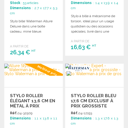
Stock
: 53 articles
Dimensions
: 1.4 x 13.9 x 1.4
Dimensions
: 2.7 x 17.7 x 5.3
cm
cm
Stylo à bille à mécanisme de
Stylo bille Waterman Allure
torsion, idéal pour un usage
Deluxe dans une boîte
quotidien ou des occasions
cadeau, mine bleue.
spéciales, livré dans une
élégante boîte cadeau.
A PARTIR DE
16,63 €
HT
A PARTIR DE
26,34 €
HT
COMMANDER
COMMANDER
Meilleur prix
Demander un devis
Demander un devis
STYLO ROLLER
STYLO ROLLER BLEU
ÉLÉGANT 13,6 CM EN
17,6 CM EXCLUSIF À
MÉTAL À PRIX
PRIX GROSSISTE
GROSSISTE
Réf.
04-32509
Réf.
04-12193
Dimensions
: 1.1 x 13.6 x 1.1
Dimensions
: 1.3 x 17.6 x 1.3
cm
cm