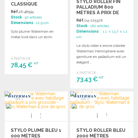
STYLO ROLLER FIN
CLASSIQUE
PALLADIUM 800
Réf.
16-48594
MÈTRES À PRIX DE
Stock
: 50 articles
GROS
Réf.
04-225326
Dimensions
: 12.9 cm
Stock
: 162 articles
Sylo plume Waterman en
Dimensions
: 1.1 x 13.7 x 1.1
métal livré dans un écrin.
cm
Le stylo roller à encre colorée
Waterman Hemisphere avec
garniture en palladium est un
A PARTIR DE
élégant...
78,45 €
HT
A PARTIR DE
73,43 €
HT
COMMANDER
Demander un devis
COMMANDER
Demander un devis
STYLO PLUME BLEU 1
STYLO ROLLER BLEU
000 MÈTRES
2000 MÈTRES