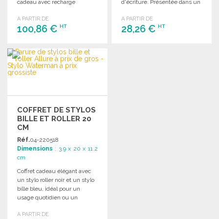
cadeau avec recharge
d'écriture. Présentée dans un
incluse. Dimensions : 17,6 x Ø
élégant coffret cadeau.
A PARTIR DE
A PARTIR DE
1,05 cm.
100,86 €
28,26 €
HT
HT
COMMANDER
COMMANDER
Demander un devis
Demander un devis
COFFRET DE STYLOS
BILLE ET ROLLER 20
CM
Réf.
04-220518
Dimensions
: 3.9 x 20 x 11.2
cm
Coffret cadeau élégant avec
un stylo roller noir et un stylo
bille bleu, idéal pour un
usage quotidien ou un
cadeau raffiné.
A PARTIR DE