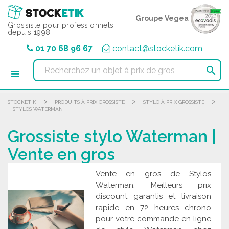
Panneau de gestion des cookies
Groupe Vegea
Grossiste pour professionnels
depuis 1998
01 70 68 96 67
contact@stocketik.com

>
>
>
STOCKETIK
PRODUITS À PRIX GROSSISTE
STYLO À PRIX GROSSISTE
STYLOS WATERMAN
Grossiste stylo Waterman |
Vente en gros
Vente en gros de Stylos
Waterman. Meilleurs prix
discount garantis et livraison
rapide en 72 heures chrono
pour votre commande en ligne