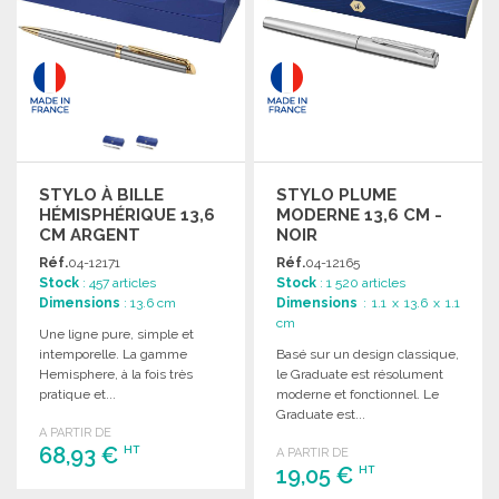
STYLO À BILLE
STYLO PLUME
HÉMISPHÉRIQUE 13,6
MODERNE 13,6 CM -
CM ARGENT
NOIR
Réf.
04-12171
Réf.
04-12165
Stock
: 457 articles
Stock
: 1 520 articles
Dimensions
: 13.6 cm
Dimensions
: 1.1 x 13.6 x 1.1
cm
Une ligne pure, simple et
intemporelle. La gamme
Basé sur un design classique,
Hemisphere, à la fois très
le Graduate est résolument
pratique et...
moderne et fonctionnel. Le
Graduate est...
A PARTIR DE
68,93 €
HT
A PARTIR DE
19,05 €
HT