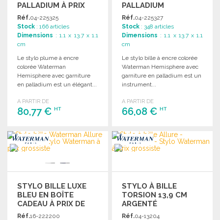
PALLADIUM À PRIX
PALLADIUM
GROSSISTE
Réf.
04-225325
Réf.
04-225327
Stock
: 166 articles
Stock
: 348 articles
Dimensions
: 1.1 x 13.7 x 1.1
Dimensions
: 1.1 x 13.7 x 1.1
cm
cm
Le stylo plume à encre
Le stylo bille à encre colorée
colorée Waterman
Waterman Hemisphere avec
Hemisphere avec garniture
garniture en palladium est un
en palladium est un élégant...
instrument...
A PARTIR DE
A PARTIR DE
80,77 €
66,08 €
HT
HT
COMMANDER
COMMANDER
Demander un devis
Demander un devis
STYLO BILLE LUXE
STYLO À BILLE
BLEU EN BOÎTE
TORSION 13,9 CM
CADEAU À PRIX DE
ARGENTÉ
GROS
Réf.
16-222200
Réf.
04-13204