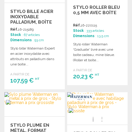
STYLO ROLLER BLEU
STYLO BILLE ACIER
0,5 MM AVEC BOÎTE
INOXYDABLE
PALLADIUM, BOÎTE
Réf.
16-220115
CADEAU
Réf.
16-215189
Stock
: 333 articles
Stock
: 67 articles
Dimensions
: 13.5 cm
Dimensions
: 93 cm
Stylo roller Waterman
Stylo bille Waterman Expert
'Graduate' livré avec une
en acier inoxydable avec
boîte cadeau, mine bleue.
attributs en palladium dans
(Roller et boîte...
une boîte...
A PARTIR DE
A PARTIR DE
20,23 €
HT
107,59 €
HT
COMMANDER
COMMANDER
Demander un devis
Demander un devis
STYLO PLUME EN
MÉTAL, FORMAT