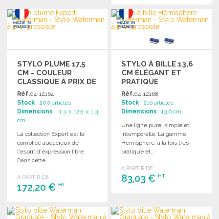
COMMANDER
COMMANDER
Demander un devis
Demander un devis
STYLO PLUME 17,5
STYLO À BILLE 13,6
CM - COULEUR
CM ÉLÉGANT ET
CLASSIQUE À PRIX DE
PRATIQUE
GROS
Réf.
04-12164
Réf.
04-12168
Stock
: 200 articles
Stock
: 216 articles
Dimensions
: 1.3 x 17.5 x 1.3
Dimensions
: 13.6 cm
cm
Une ligne pure, simple et
La collection Expert est le
intemporelle. La gamme
complice audacieux de
Hemisphere, à la fois très
l'esprit d'expression libre.
pratique et...
Dans cette...
A PARTIR DE
83,03 €
HT
A PARTIR DE
172,20 €
HT
COMMANDER
COMMANDER
Demander un devis