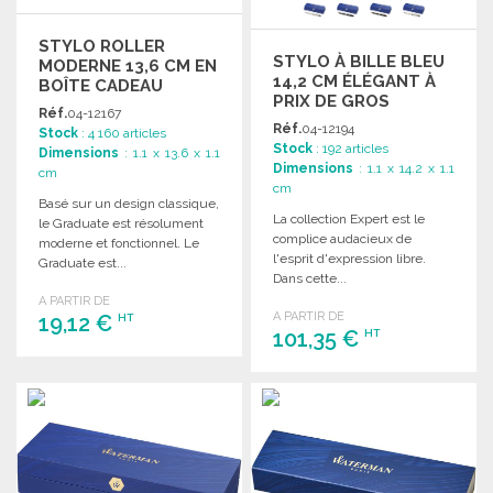
STYLO ROLLER
STYLO À BILLE BLEU
MODERNE 13,6 CM EN
14,2 CM ÉLÉGANT À
BOÎTE CADEAU
PRIX DE GROS
Réf.
04-12167
Réf.
04-12194
Stock
: 4 160 articles
Stock
: 192 articles
Dimensions
: 1.1 x 13.6 x 1.1
Dimensions
: 1.1 x 14.2 x 1.1
cm
cm
Basé sur un design classique,
La collection Expert est le
le Graduate est résolument
complice audacieux de
moderne et fonctionnel. Le
l'esprit d'expression libre.
Graduate est...
Dans cette...
A PARTIR DE
A PARTIR DE
19,12 €
HT
101,35 €
HT
COMMANDER
COMMANDER
Demander un devis
Demander un devis