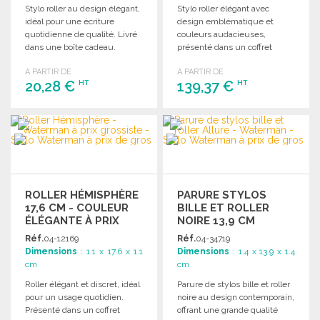
Stylo roller au design élégant,
Stylo roller élégant avec
idéal pour une écriture
design emblématique et
quotidienne de qualité. Livré
couleurs audacieuses,
dans une boîte cadeau.
présenté dans un coffret
Dimensions : 13,6 x Ø 1,1 cm.
cadeau. Recharge incluse.
A PARTIR DE
A PARTIR DE
Dimensions : 17,6 x Ø 1,3 cm.
20,28 €
139,37 €
HT
HT
COMMANDER
COMMANDER
Demander un devis
Demander un devis
ROLLER HÉMISPHÈRE
PARURE STYLOS
17,6 CM - COULEUR
BILLE ET ROLLER
ÉLÉGANTE À PRIX
NOIRE 13,9 CM
GROSSISTE
Réf.
04-12169
Réf.
04-34719
Dimensions
: 1.1 x 17.6 x 1.1
Dimensions
: 1.4 x 13.9 x 1.4
cm
cm
Roller élégant et discret, idéal
Parure de stylos bille et roller
pour un usage quotidien.
noire au design contemporain,
Présenté dans un coffret
offrant une grande qualité