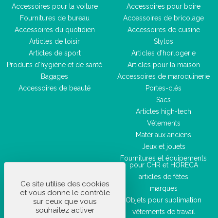
Accessoires pour la voiture
Accessoires pour boire
Fournitures de bureau
Accessoires de bricolage
Accessoires du quotidien
Accessoires de cuisine
Articles de loisir
Stylos
Articles de sport
Articles d'horlogerie
Produits d'hygiène et de santé
Articles pour la maison
Bagages
Accessoires de maroquinerie
Accessoires de beauté
Portes-clés
Sacs
Articles high-tech
Vêtements
Matériaux anciens
Jeux et jouets
Fournitures et équipements
pour CHR et HORECA
articles de fêtes
Ce site utilise des cookies
marques
et vous donne le contrôle
Objets pour sublimation
sur ceux que vous
souhaitez activer
vêtements de travail