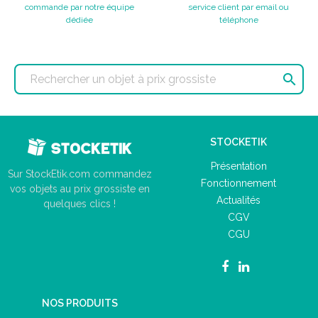
commande par notre équipe
service client par email ou
dédiée
téléphone

STOCKETIK
Présentation
Sur StockEtik.com commandez
Fonctionnement
vos objets au prix grossiste en
Actualités
quelques clics !
CGV
CGU
NOS PRODUITS