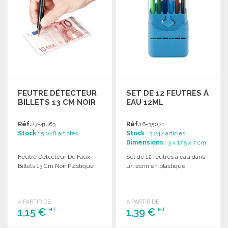
FEUTRE DÉTECTEUR
SET DE 12 FEUTRES À
BILLETS 13 CM NOIR
EAU 12ML
Réf.
27-41463
Réf.
16-35021
Stock
: 5 028 articles
Stock
: 3 242 articles
Dimensions
: 3 x 17.5 x 7 cm
Feutre Detecteur De Faux
Set de 12 feutres à eau dans
Billets 13 Cm Noir Plastique
un écrin en plastique.
A PARTIR DE
A PARTIR DE
1,15 €
1,39 €
HT
HT