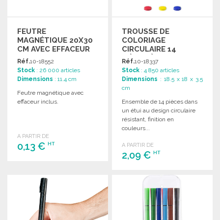
FEUTRE
TROUSSE DE
MAGNÉTIQUE 20X30
COLORIAGE
CM AVEC EFFACEUR
CIRCULAIRE 14
PIÈCES À PRIX
Réf.
10-18552
Réf.
10-18337
GROSSISTE
Stock
: 26 000 articles
Stock
: 4 850 articles
Dimensions
: 11.4 cm
Dimensions
: 18.5 x 18 x 3.5
cm
Feutre magnétique avec
effaceur inclus.
Ensemble de 14 pièces dans
un étui au design circulaire
résistant, finition en
couleurs...
A PARTIR DE
0,13 €
HT
A PARTIR DE
2,09 €
HT
COMMANDER
COMMANDER
Demander un devis
Demander un devis