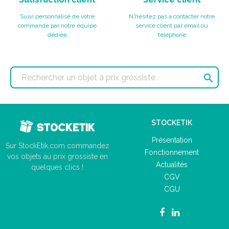
Suivi personnalisé de votre
N'hésitez pas à contacter notre
commande par notre équipe
service client par email ou
dédiée
téléphone

STOCKETIK
Présentation
Sur StockEtik.com commandez
Fonctionnement
vos objets au prix grossiste en
Actualités
quelques clics !
CGV
CGU