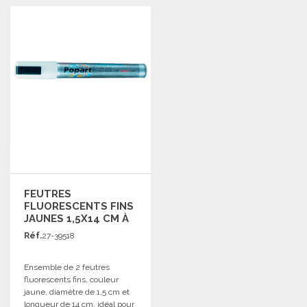
COMMANDER
COMMANDER
Demander un devis
Demander un devis
FEUTRES
FLUORESCENTS FINS
JAUNES 1,5X14 CM À
PRIX DE GROS
Réf.
27-39518
Ensemble de 2 feutres
fluorescents fins, couleur
jaune, diamètre de 1,5 cm et
longueur de 14 cm, idéal pour