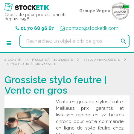
Panneau de gestion des cookies
Groupe Vegea
Grossiste pour professionnels
depuis 1998
01 70 68 96 67
contact@stocketik.com

>
>
>
STOCKETIK
PRODUITS À PRIX GROSSISTE
STYLO À PRIX GROSSISTE
STYLO FEUTRE À PRIX GROSSISTE
Grossiste stylo feutre |
Vente en gros
Vente en gros de stylos feutre.
Meilleurs prix garantis et
livraison rapide en 72 heures
chrono pour votre commande
en ligne de stylo feutre chez