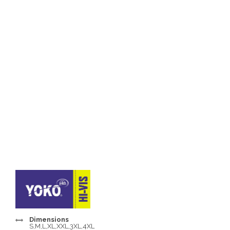
Dimensions
S,M,L,XL,XXL,3XL,4XL