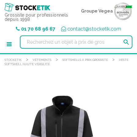
Panneau de gestion des cookies
Groupe Vegea
Grossiste pour professionnels
depuis 1998
01 70 68 96 67
contact@stocketik.com

>
>
>
STOCKETIK
VÊTEMENTS
SOFTSHELLS À PRIX GROSSISTE
VESTE
SOFTSHELL HAUTE VISIBILITÉ