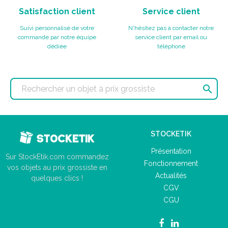
Satisfaction client
Service client
Suivi personnalisé de votre
N'hésitez pas à contacter notre
commande par notre équipe
service client par email ou
dédiée
téléphone

STOCKETIK
Présentation
Sur StockEtik.com commandez
Fonctionnement
vos objets au prix grossiste en
Actualités
quelques clics !
CGV
CGU