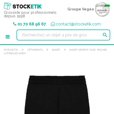
Panneau de gestion des cookies
Groupe Vegea
Grossiste pour professionnels
depuis 1998
01 70 68 96 67
contact@stocketik.com

>
>
>
STOCKETIK
VÊTEMENTS
SHORT
SHORT SPORTIF AVEC POCHES
LATÉRALES ANDY