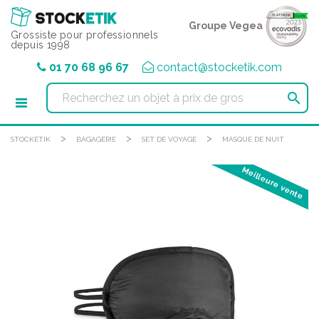
Panneau de gestion des cookies
Groupe Vegea
Grossiste pour professionnels
depuis 1998
01 70 68 96 67
contact@stocketik.com

>
>
>
STOCKETIK
BAGAGERIE
SET DE VOYAGE
MASQUE DE NUIT
Meilleure vente