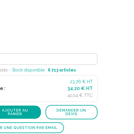
icles
- Stock disponible :
6 713
articles
23,76
€ HT
e :
34,20 € HT
41,04 € TTC
AJOUTER AU
DEMANDER UN
PANIER
DEVIS
R UNE QUESTION PAR EMAIL