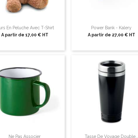
rs En Peluche Avec T-Shirt
Power Bank - Kalery
A partir de
17,00 €
HT
A partir de
27,00 €
HT
Ne Pas Associer
Tasse De Voyage Double..