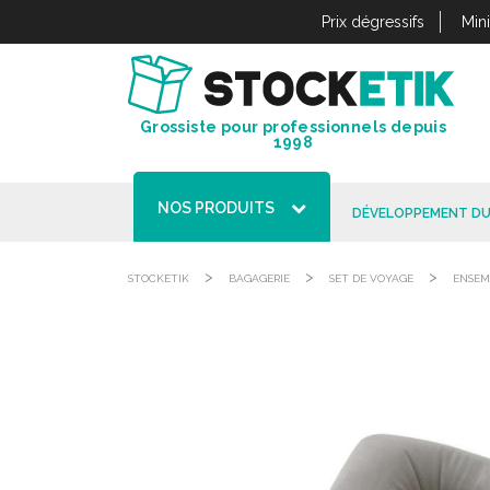
Panneau de gestion des cookies
Prix dégressifs
Min
Grossiste pour professionnels depuis
1998
NOS PRODUITS
DÉVELOPPEMENT DU
>
>
>
STOCKETIK
BAGAGERIE
SET DE VOYAGE
ENSEM