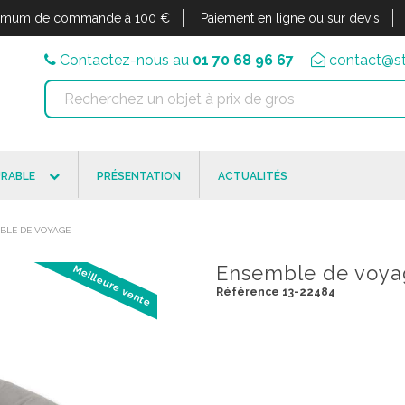
imum de commande à 100 €
Paiement en ligne ou sur devis
Contactez-nous au
01 70 68 96 67
contact@st
RABLE
PRÉSENTATION
ACTUALITÉS
BLE DE VOYAGE
Ensemble de voya
Meilleure vente
Référence 13-22484