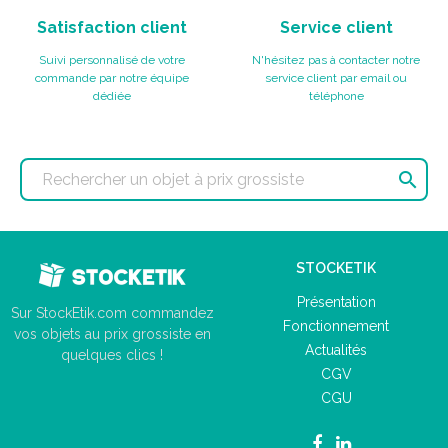
Satisfaction client
Service client
Suivi personnalisé de votre
N'hésitez pas à contacter notre
commande par notre équipe
service client par email ou
dédiée
téléphone

STOCKETIK
Présentation
Sur StockEtik.com commandez
Fonctionnement
vos objets au prix grossiste en
Actualités
quelques clics !
CGV
CGU