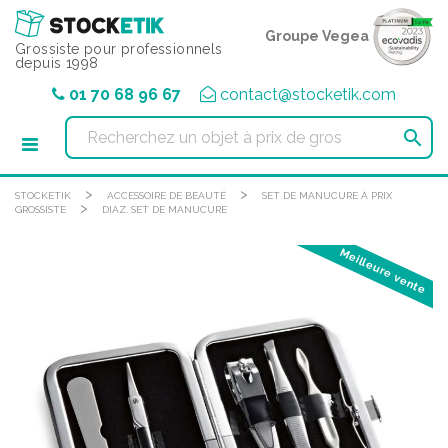
Panneau de gestion des cookies
Groupe Vegea
Grossiste pour professionnels
depuis 1998
01 70 68 96 67
contact@stocketik.com

>
>
STOCKETIK
ACCESSOIRE DE BEAUTÉ
SET DE MANUCURE À PRIX
>
GROSSISTE
DIAZ. SET DE MANUCURE
Meilleure vente