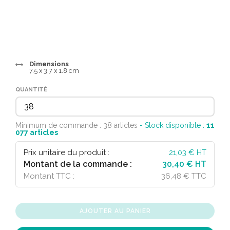
Dimensions
7.5 x 3.7 x 1.8 cm
QUANTITÉ
Minimum de commande : 38 articles
- Stock disponible :
11
077
articles
Prix unitaire du produit :
21,03
€ HT
Montant de la commande :
30,40 € HT
Montant TTC :
36,48 € TTC
AJOUTER AU PANIER