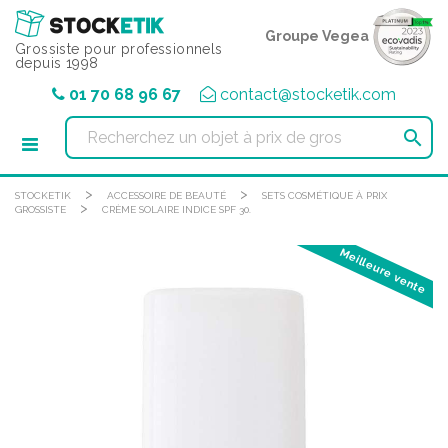
Panneau de gestion des cookies
Groupe Vegea
Grossiste pour professionnels
depuis 1998
01 70 68 96 67
contact@stocketik.com

>
>
STOCKETIK
ACCESSOIRE DE BEAUTÉ
SETS COSMÉTIQUE À PRIX
>
GROSSISTE
CRÈME SOLAIRE INDICE SPF 30.
Meilleure vente