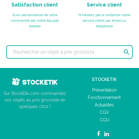
Satisfaction client
Service client
Suivi personnalisé de votre
N'hésitez pas à contacter notre
commande par notre équipe
service client par email ou
dédiée
téléphone

STOCKETIK
Présentation
Sur StockEtik.com commandez
Fonctionnement
vos objets au prix grossiste en
Actualités
quelques clics !
CGV
CGU