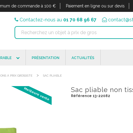
imum de commande à 100 €
Paiement en ligne ou sur devis
Contactez-nous au
01 70 68 96 67
contact@st
RABLE
PRÉSENTATION
ACTUALITÉS
>
IONS À PRIX GROSSISTE
SAC PLIABLE
Sac pliable non t
Meilleure vente
Référence 13-22082