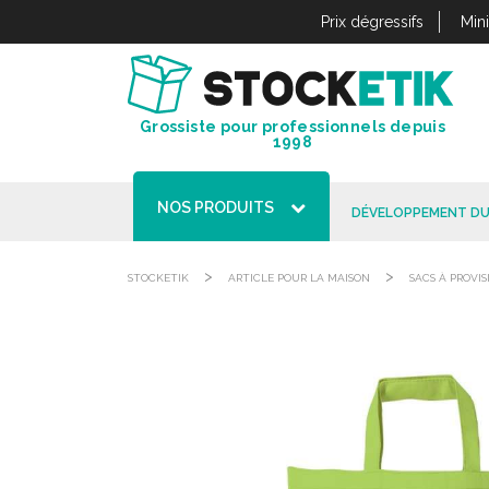
Panneau de gestion des cookies
Prix dégressifs
Min
Grossiste pour professionnels depuis
1998
NOS PRODUITS
DÉVELOPPEMENT DU
>
>
STOCKETIK
ARTICLE POUR LA MAISON
SACS À PROVIS