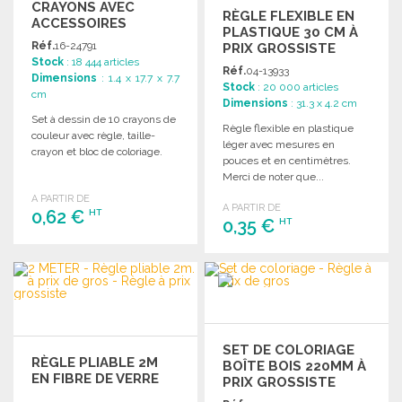
CRAYONS AVEC
RÈGLE FLEXIBLE EN
ACCESSOIRES
PLASTIQUE 30 CM À
Réf.
16-24791
PRIX GROSSISTE
Stock
: 18 444 articles
Réf.
04-13933
Dimensions
: 1.4 x 17.7 x 7.7
Stock
: 20 000 articles
cm
Dimensions
: 31.3 x 4.2 cm
Set à dessin de 10 crayons de
Règle flexible en plastique
couleur avec règle, taille-
léger avec mesures en
crayon et bloc de coloriage.
pouces et en centimètres.
Merci de noter que...
A PARTIR DE
A PARTIR DE
0,62 €
HT
0,35 €
HT
COMMANDER
COMMANDER
Demander un devis
Demander un devis
SET DE COLORIAGE
RÈGLE PLIABLE 2M
BOÎTE BOIS 220MM À
EN FIBRE DE VERRE
PRIX GROSSISTE