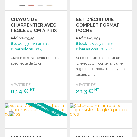
CRAYON DE
SET D'ÉCRITURE
CHARPENTIER AVEC
COMPLET FORMAT
RÈGLE 14 CM À PRIX
POCHE
GROSSISTE
Réf.
02-09319
Réf.
02-03894
Stock
: 330 681 articles
Stock
: 28 725 articles
Dimensions
: 17.5 cm
Dimensions
: 18.5 x 18 cm
Crayon de charpentier en bois
Set d'écriture dans étui en
avec règle de 14 cm .
jute et coton, contenant une
règle en bambou, un crayon à
papier, un...
A PARTIR DE
A PARTIR DE
0,14 €
2,13 €
HT
HT
Meilleure vente #3
COMMANDER
COMMANDER
Demander un devis
Demander un devis