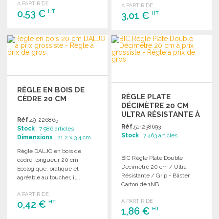
A PARTIR DE
A PARTIR DE
0,53 €
HT
3,01 €
HT
COMMANDER
COMMANDER
Demander un devis
Demander un devis
RÈGLE EN BOIS DE
RÈGLE PLATE
CÈDRE 20 CM
DÉCIMÈTRE 20 CM
ULTRA RÉSISTANTE À
Réf.
49-226865
PRIX GROSSISTE
Réf.
51-238693
Stock
: 7 986 articles
Stock
: 7 463 articles
Dimensions
: 21.2 x 3.4 cm
Règle DALJO en bois de
BIC Règle Plate Double
cèdre, longueur 20 cm.
Décimètre 20 cm / Ultra
Ecologique, pratique et
Résistante / Grip - Blister
agréable au toucher, il...
Carton de 1NB :...
A PARTIR DE
A PARTIR DE
0,42 €
HT
1,86 €
HT