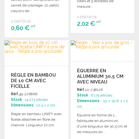
côtés et 5 échelles de
carnet de coloriage, 10 petits
mesure...
crayons de...
A PARTIR DE
A PARTIR DE
2,02 €
HT
0,60 €
HT
COMMANDER
COMMANDER
Demander un devis
Demander un devis
ÉQUERRE EN
RÈGLE EN BAMBOU
ALUMINIUM 30,5 CM
DE 10 CM AVEC
AVEC NIVEAU
FICELLE
Réf.
10-238126
Réf.
49-226866
Stock
: 6 175 articles
Stock
: 14 273 articles
Dimensions
: 15 x 30.8 x 1.2
Dimensions
: 10.5 x 2 cm
cm
Règle en bambou LINIFY avec
Équerre en forme de L,
ficelle attachée en fibre de
fabriquée en aluminium,
chanvre. Longueur 10 cm.
d'une longueur de 30,5 cm et
de mesures en...