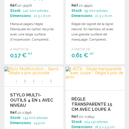
PRIX DE GROS
AUTOCOLLANTES
Réf.
10-31526
Réf.
10-49421
Stock
: 140 000 articles
Stock
: 59 000 articles
Dimensions
: 21.5 x 6 cm
Dimensions
: 21.5 x 6 cm
Marque pages/règle.
Règle de signet de la ligne
Fabriquée en carton recyclé,
nature. En bambou et avec
avec une large surface
une grande surface de
d'impression. Comprend...
marquage. Comprend...
A PARTIR DE
A PARTIR DE
0,17 €
0,61 €
HT
HT
COMMANDER
COMMANDER
Demander un devis
Demander un devis
STYLO MULTI-
RÈGLE
OUTILS 4 EN 1 AVEC
TRANSPARENTE 15
NIVEAU
CM AVEC LOUPE À
Réf.
10-17956
PRIX GROSSISTE
Réf.
02-03643
Stock
: 143 000 articles
Stock
: 104 132 articles
Dimensions
: 14.9 cm
Dimensions
: 18.5 x 4.5 cm