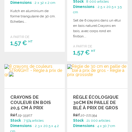
Stock
: 8 000 articles
Dimensions
: 2 x 32 x 2 cm
Dimensions
: 2.5 x 20.5 x 3.5
Kutch en aluminium de
cm
forme triangulaire de 30 cm.
Set de 6 crayons dans un étui
Echelles...
en bois naturel.Crayons en
bois, avec corps rond en
finition...
A PARTIR DE
1,57 €
HT
A PARTIR DE
1,57 €
HT
COMMANDER
Demander un devis
COMMANDER
Demander un devis
CRAYONS DE
RÈGLE ÉCOLOGIQUE
COULEUR EN BOIS
30CM EN PAILLE DE
20,5 CM À PRIX
BLÉ À PRIX DE GROS
GROSSISTE
Réf.
19-33307
Réf.
10-221354
Stock
: 7 974 articles
Stock
: 21 000 articles
Dimensions
: 2.3 x 20.5 x 4.2
Dimensions
: 4 x 30.7 cm
cm