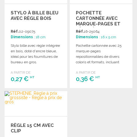
STYLO À BILLE BLEU
POCHETTE
AVEC RÈGLE BOIS
CARTONNÉE AVEC
MARQUE-PAGES ET
RÈGLE À PRIX DE
Réf.
02-09075
Réf.
16-25064
GROS
Dimensions
: 18 cm
Dimensions
: 16 x 5 cm
Stylo bille avec règle intégrée
Pochette cartonnée avec 25
en bois, doté d'encre bleue,
marque-pages
idéal pour les fournitures de
repositionnables de divers
bureau en gros.
coloris et formats, incluant
une règle de 12 cm.
A PARTIR DE
A PARTIR DE
0,27 €
0,36 €
HT
HT
COMMANDER
COMMANDER
Demander un devis
Demander un devis
RÈGLE 15 CM AVEC
CLIP