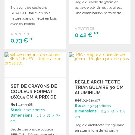
Règle durable de 30cm en
8 crayons de couleurs
paille de blé. Un outil qui est
STRAIGHT taillé, en bois
une combinaison parfaite de...
naturel dans un étui en bois,
avec couvercle...
A PARTIR DE
0,42 €
HT
A PARTIR DE
0,73 €
HT
COMMANDER
COMMANDER
Demander un devis
Demander un devis
RÈGLE ARCHITECTE
SET DE CRAYONS DE
TRIANGULAIRE 30 CM
COULEUR FORMAT
ALUMINIUM
18X7,5 CM À PRIX DE
Réf.
02-215307
GROS
Réf.
19-33368
Stock
: 15 434 articles
Stock
: 1 101 articles
Dimensions
: 2.3 x 32 x 2.3
Dimensions
: 1.2 x 18 x 7.5
cm
cm
Règle d'architecte triangulaire
Set de crayons de couleur
en aluminium de 30 cm. 3
BEING BUSY comprenant un