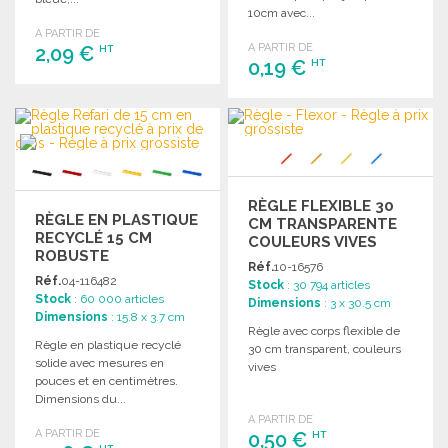
10cm avec...
A PARTIR DE
A PARTIR DE
2,09 €
HT
0,19 €
HT
COMMANDER
COMMANDER
Demander un devis
Demander un devis
RÈGLE FLEXIBLE 30
RÈGLE EN PLASTIQUE
CM TRANSPARENTE
RECYCLÉ 15 CM
COULEURS VIVES
ROBUSTE
Réf.
10-16576
Réf.
04-116482
Stock
: 30 794 articles
Stock
: 60 000 articles
Dimensions
: 3 x 30.5 cm
Dimensions
: 15.8 x 3.7 cm
Règle avec corps flexible de
Règle en plastique recyclé
30 cm transparent, couleurs
solide avec mesures en
vives
pouces et en centimètres.
Dimensions du...
A PARTIR DE
A PARTIR DE
0,50 €
HT