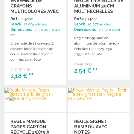
ENSEMBLE DE
RÈGLE TRIANGULAIRE
CRAYONS
ALUMINIUM 30CM
MULTICOLORES AVEC
MULTI-ÉCHELLES
ÉTUI BOIS À PRIX
Réf.
02-32281
Réf.
05-14277
GROSSISTE
Stock
: 17 095 articles
Stock
: 10 077 articles
Dimensions
: 2.3 x 20.5 x 4.2
Dimensions
: 2 x 32 x 2 cm
cm
Règle triangulaire en
Ensemble de 12 crayons (2
aluminium de 30cm, avec 5
crayons bois/6 crayons de
échelles 1:20, 1:25, 1:50,
couleurs/1 taille-crayon, 1
1:75,1:100, et une...
gomme, une règle...
A PARTIR DE
2,54 €
HT
A PARTIR DE
2,18 €
HT
COMMANDER
COMMANDER
Demander un devis
Demander un devis
RÈGLE MARQUE
RÈGLE SIGNET
PAGES CARTON
BAMBOU AVEC
RECYCLÉ 15X75 À
NOTES