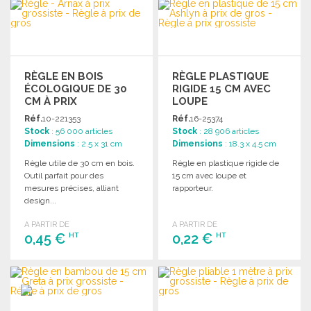
COMMANDER
Demander un devis
Demander un devis
RÈGLE EN BOIS
RÈGLE PLASTIQUE
ÉCOLOGIQUE DE 30
RIGIDE 15 CM AVEC
CM À PRIX
LOUPE
GROSSISTE
Réf.
10-221353
Réf.
16-25374
Stock
: 56 000 articles
Stock
: 28 906 articles
Dimensions
: 2.5 x 31 cm
Dimensions
: 18.3 x 4.5 cm
Règle utile de 30 cm en bois.
Règle en plastique rigide de
Outil parfait pour des
15 cm avec loupe et
mesures précises, alliant
rapporteur.
design...
A PARTIR DE
A PARTIR DE
0,45 €
0,22 €
HT
HT
COMMANDER
COMMANDER
Demander un devis
Demander un devis