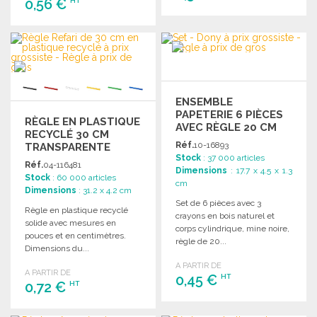
0,56 €
HT
COMMANDER
COMMANDER
Demander un devis
Demander un devis
ENSEMBLE
PAPETERIE 6 PIÈCES
RÈGLE EN PLASTIQUE
AVEC RÈGLE 20 CM
RECYCLÉ 30 CM
Réf.
10-16893
TRANSPARENTE
Stock
: 37 000 articles
Réf.
04-116481
Dimensions
: 17.7 x 4.5 x 1.3
Stock
: 60 000 articles
cm
Dimensions
: 31.2 x 4.2 cm
Set de 6 pièces avec 3
Règle en plastique recyclé
crayons en bois naturel et
solide avec mesures en
corps cylindrique, mine noire,
pouces et en centimètres.
règle de 20...
Dimensions du...
A PARTIR DE
A PARTIR DE
0,45 €
HT
0,72 €
HT
COMMANDER