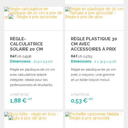
COMMANDER
COMMANDER
Demander un devis
Demander un devis
RÈGLE-
RÈGLE PLASTIQUE 30
CALCULATRICE
CM AVEC
SOLAIRE 20 CM
ACCESSOIRES À PRIX
PLASTIQUE À PRIX DE
GROSSISTE
Réf.
16-24938
Réf.
16-24793
GROS
Dimensions
: 21.5 x 5.5 cm
Dimensions
: 2 x 31.5 x 4 cm
Règle en plastique de 20 cm
Règle en plastique de 30 cm
avec calculatrice solaire
avec 2 crayons, une gomme
intégrée, idéale pour les
et un taille-crayon inclus.
professionnels et étudiants.
A PARTIR DE
A PARTIR DE
1,88 €
0,53 €
HT
HT
COMMANDER
COMMANDER
Demander un devis
Demander un devis