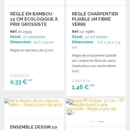
RÈGLE EN BAMBOU
RÈGLE CHARPENTIER
15 CM ÉCOLOGIQUE À
PLIABLE 1M FIBRE
PRIX GROSSISTE
VERRE
Réf.
16-25933
Réf.
02-09881
Stock
: 27 379 articles
Stock
: 22 217 articles
Dimensions
: 15.7 x 2.5 cm
Dimensions
: 2.6 x 13 x 1.3
cm
Règle en bambou de 15 cm.
Règle de charpentier pliable
de 1 mètre en fibre de verre.
Graduations en centimètres
(cm).
A PARTIR DE
0,33 €
HT
A PARTIR DE
1,46 €
HT
COMMANDER
COMMANDER
Demander un devis
Demander un devis
ENSEMBLE DESSIN 10