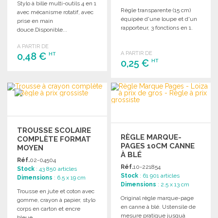
Stylo à bille multi-outils 4 en 1
Règle transparente (15 cm)
avec mécanisme rotatif, avec
équipée d'une loupe et d'un
prise en main
rapporteur, 3 fonctions en 1.
douce.Disponible...
A PARTIR DE
A PARTIR DE
0,48 €
HT
0,25 €
HT
COMMANDER
COMMANDER
Demander un devis
Demander un devis
TROUSSE SCOLAIRE
RÈGLE MARQUE-
COMPLÈTE FORMAT
PAGES 10CM CANNE
MOYEN
À BLÉ
Réf.
02-04504
Réf.
10-221854
Stock
: 43 850 articles
Stock
: 61 901 articles
Dimensions
: 6.5 x 19 cm
Dimensions
: 2.5 x 13 cm
Trousse en jute et coton avec
Original règle marque-page
gomme, crayon à papier, stylo
en canne à blé. Ustensile de
corps en carton et encre
mesure pratique jusquà
bleue,...