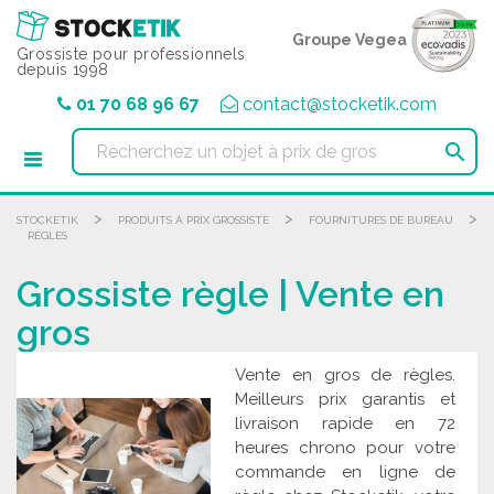
Panneau de gestion des cookies
Groupe Vegea
Grossiste pour professionnels
depuis 1998
01 70 68 96 67
contact@stocketik.com

>
>
>
STOCKETIK
PRODUITS À PRIX GROSSISTE
FOURNITURES DE BUREAU
RÈGLES
Grossiste règle | Vente en
gros
Vente en gros de règles.
Meilleurs prix garantis et
livraison rapide en 72
heures chrono pour votre
commande en ligne de