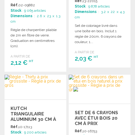
Réf.
13-22015
Réf.
02-09882
Stock
: 9 878 articles
Stock
: 9 065 articles
Dimensions
: 3.2 x 22 x 4.3
Dimensions
: 2.6 x 23 x 1.3
cm
cm
Set de coloriage livré dans
Règle de charpentier pliable
une boîte en bois. Inclut 1
de 2m en fibre de verre.
règle de 20cm, 6 crayons de
Graduation en centimètres
couleur, 1...
(cm).
A PARTIR DE
A PARTIR DE
2,03 €
HT
2,12 €
HT
COMMANDER
COMMANDER
Demander un devis
Demander un devis
KUTCH
SET DE 6 CRAYONS
TRIANGULAIRE
AVEC ÉTUI BOIS 20
ALUMINIUM 30 CM À
CM À PRIX
PRIX GROSSISTE
Réf.
10-17113
GROSSISTE
Réf.
10-16753
Stock
: 9 200 articles