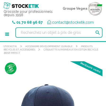
Panneau de gestion des cookies
Groupe Vegea
Grossiste pour professionnels
depuis 1998
01 70 68 96 67
contact@stocketik.com

>
>
STOCKETIK
ACCESSOIRE DÉVELOPPEMENT DURABLE
PRODUITS
>
RECYCLÉS ET ACCESSOIRES
CASQUETTE 6 PANNEAUX EN COTON RECYCLÉ
280GR IMPACT
Meilleure vente