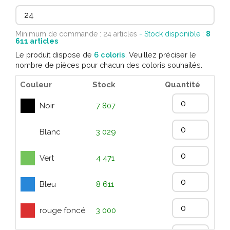
Minimum de commande : 24 articles
- Stock disponible :
8
611
articles
Le produit dispose de
6 coloris
. Veuillez préciser le
nombre de pièces pour chacun des coloris souhaités.
Couleur
Stock
Quantité
Noir
7 807
Blanc
3 029
Vert
4 471
Bleu
8 611
rouge foncé
3 000