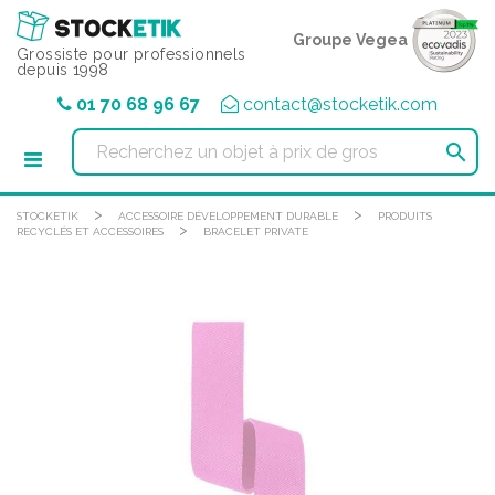
Panneau de gestion des cookies
Groupe Vegea
Grossiste pour professionnels
depuis 1998
01 70 68 96 67
contact@stocketik.com

>
>
STOCKETIK
ACCESSOIRE DÉVELOPPEMENT DURABLE
PRODUITS
>
RECYCLÉS ET ACCESSOIRES
BRACELET PRIVATE