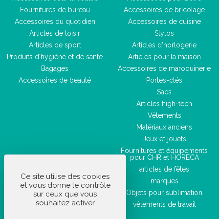
Fournitures de bureau
Accessoires de bricolage
Accessoires du quotidien
Accessoires de cuisine
Articles de loisir
Stylos
Articles de sport
Articles d'horlogerie
Produits d'hygiène et de santé
Articles pour la maison
Bagages
Accessoires de maroquinerie
Accessoires de beauté
Portes-clés
Sacs
Articles high-tech
Vêtements
Matériaux anciens
Jeux et jouets
Fournitures et équipements
pour CHR et HORECA
articles de fêtes
Ce site utilise des cookies
marques
et vous donne le contrôle
Objets pour sublimation
sur ceux que vous
souhaitez activer
vêtements de travail