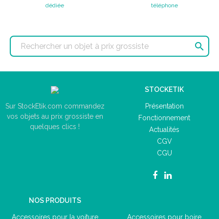
dédiée
téléphone

STOCKETIK
Présentation
Sur StockEtik.com commandez
vos objets au prix grossiste en
Fonctionnement
quelques clics !
Actualités
CGV
CGU
NOS PRODUITS
Accessoires pour la voiture
Accessoires pour boire