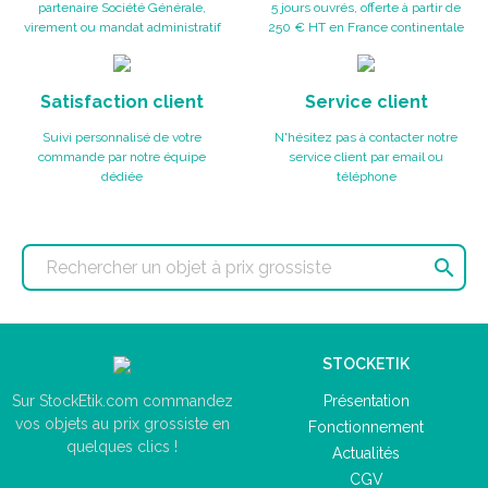
partenaire Société Générale,
5 jours ouvrés, offerte à partir de
virement ou mandat administratif
250 € HT en France continentale
Satisfaction client
Service client
Suivi personnalisé de votre
N'hésitez pas à contacter notre
commande par notre équipe
service client par email ou
dédiée
téléphone

STOCKETIK
Présentation
Sur StockEtik.com commandez
vos objets au prix grossiste en
Fonctionnement
quelques clics !
Actualités
CGV