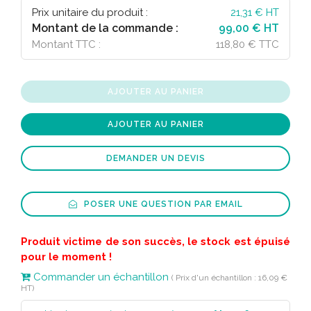
Gris clair
Hors stock
Prix unitaire du produit :
21,31
€ HT
Montant de la commande :
99,00 € HT
Bleu
Hors stock
Montant TTC :
118,80 € TTC
Gris foncé
Hors stock
AJOUTER AU PANIER
AJOUTER AU PANIER
DEMANDER UN DEVIS
POSER UNE QUESTION PAR EMAIL
Produit victime de son succès, le stock est épuisé
pour le moment !
Commander un échantillon
( Prix d'un échantillon : 16,09 €
HT)