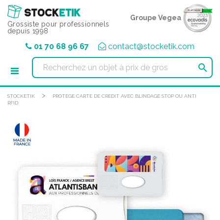
Panneau de gestion des cookies
Groupe Vegea
Grossiste pour professionnels
depuis 1998
01 70 68 96 67
contact@stocketik.com

>
STOCKETIK
PROTEGE CARTE DE CREDIT AVEC BLINDAGE STOP OU ANTI
RFID