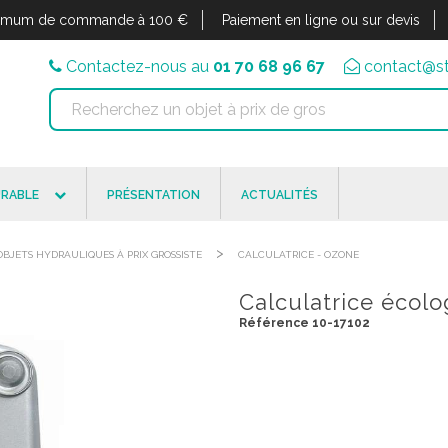
imum de commande à 100 €
Paiement en ligne ou sur devis
Contactez-nous au
01 70 68 96 67
contact@st
RABLE
PRÉSENTATION
ACTUALITÉS
>
OBJETS HYDRAULIQUES À PRIX GROSSISTE
CALCULATRICE - OZONE
Calculatrice écolo
Référence 10-17102