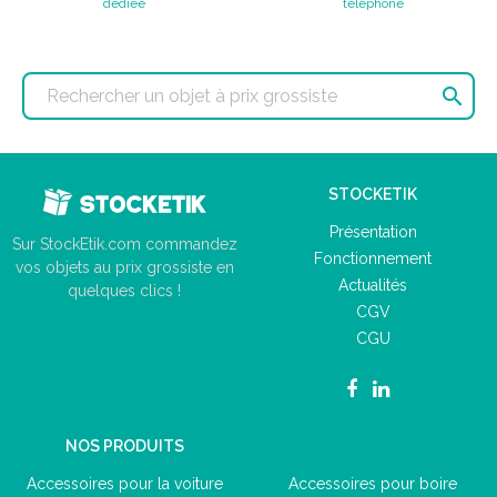
dédiée
téléphone

STOCKETIK
Présentation
Sur StockEtik.com commandez
Fonctionnement
vos objets au prix grossiste en
Actualités
quelques clics !
CGV
CGU
NOS PRODUITS
Accessoires pour la voiture
Accessoires pour boire