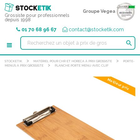
Panneau de gestion des cookies
Groupe Vegea
Grossiste pour professionnels
depuis 1998
01 70 68 96 67
contact@stocketik.com

>
>
STOCKETIK
MATÉRIEL POUR CHR ET HORECA À PRIX GROSSISTE
PORTE-
>
MENUS À PRIX GROSSISTE
PLANCHE PORTE MENU AVEC CLIP
Meilleur prix