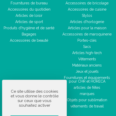
Fournitures de bureau
Accessoires de bricolage
Accessoires du quotidien
Accessoires de cuisine
Articles de loisir
Stylos
Articles de sport
Articles d'horlogerie
Produits d'hygiène et de santé
Articles pour la maison
Bagages
Accessoires de maroquinerie
Accessoires de beauté
Portes-clés
Sacs
Articles high-tech
Vêtements
Matériaux anciens
Jeux et jouets
Fournitures et équipements
pour CHR et HORECA
articles de fêtes
Ce site utilise des cookies
marques
et vous donne le contrôle
Objets pour sublimation
sur ceux que vous
souhaitez activer
vêtements de travail