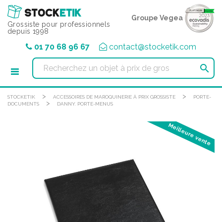
Panneau de gestion des cookies
Groupe Vegea
Grossiste pour professionnels
depuis 1998
01 70 68 96 67
contact@stocketik.com

>
>
STOCKETIK
ACCESSOIRES DE MAROQUINERIE À PRIX GROSSISTE
PORTE-
>
DOCUMENTS
DANNY. PORTE-MENUS
Meilleure vente