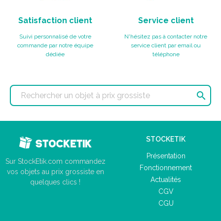
Satisfaction client
Service client
Suivi personnalisé de votre
N'hésitez pas à contacter notre
commande par notre équipe
service client par email ou
dédiée
téléphone

STOCKETIK
Présentation
Sur StockEtik.com commandez
Fonctionnement
vos objets au prix grossiste en
Actualités
quelques clics !
CGV
CGU