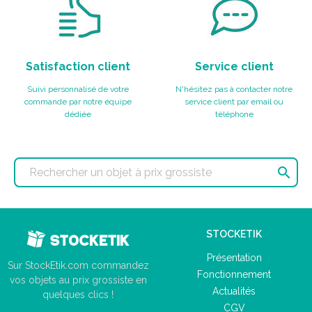
Satisfaction client
Service client
Suivi personnalisé de votre
N'hésitez pas à contacter notre
commande par notre équipe
service client par email ou
dédiée
téléphone

STOCKETIK
Présentation
Sur StockEtik.com commandez
Fonctionnement
vos objets au prix grossiste en
Actualités
quelques clics !
CGV