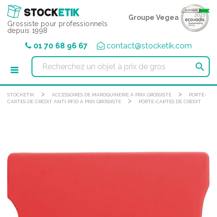
Panneau de gestion des cookies
Groupe Vegea
Grossiste pour professionnels
depuis 1998
01 70 68 96 67
contact@stocketik.com

>
>
STOCKETIK
ACCESSOIRES DE MAROQUINERIE À PRIX GROSSISTE
PORTE-
>
CARTES DE CRÉDIT ANTI-RFID À PRIX GROSSISTE
PORTE-CARTES DE CRÉDIT