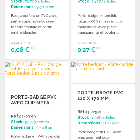
Stock
: 72 700 articles
Stock
: 23 278 articles
Dimensions
: 9.5 x 11 cm
Badge perforé en PVC avec
Porte-badge extensible
partie supérieure colorée,
jusqu'à 900 mm avec clip
fenêtre frontale et partie
métallique. Avec pince
arrière blanche.
transparente et bouton...
A PARTIR DE
A PARTIR DE
0,08 €
0,27 €
HT
HT
COMMANDER
COMMANDER
Demander un devis
Demander un devis
PORTE-BADGE PVC
PORTE-BADGE PVC
110 X 170 MM
AVEC CLIP MÉTAL
Réf.
13-22540
Réf.
02-09929
Stock
: 13 369 articles
Stock
: 57 725 articles
Dimensions
: 11 x 17 cm
Dimensions
: 9.5 x 8 cm
Porte badge en PVC, avec
Porte badge en PVC avec clip
emplacement pour