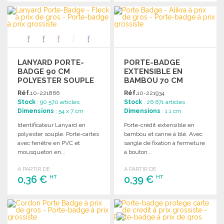
COMMANDER
COMMANDER
Demander un devis
Demander un devis
LANYARD PORTE-
PORTE-BADGE
BADGE 90 CM
EXTENSIBLE EN
POLYESTER SOUPLE
BAMBOU 70 CM
Réf.
10-221866
Réf.
10-221934
Stock
: 90 570 articles
Stock
: 26 671 articles
Dimensions
: 54 x 7 cm
Dimensions
: 1.1 cm
Identificateur Lanyard en
Porte-crédit extensible en
polyester souple. Porte-cartes
bambou et canne à blé. Avec
avec fenêtre en PVC et
sangle de fixation à fermeture
mousqueton en...
à bouton...
A PARTIR DE
A PARTIR DE
0,36 €
0,39 €
HT
HT
COMMANDER
COMMANDER
Demander un devis
Demander un devis