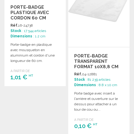
PORTE-BADGE
PLASTIQUE AVEC
CORDON 60 CM
Réf.
16-24738
Stock
: 17 544 articles
Dimensions
: 1.2 cm
Porte-badge en plastique
avec mousqueton en
PORTE-BADGE
aluminium et cordon d'une
TRANSPARENT
longueur de 60 cm.
FORMAT 10X8,8 CM
A PARTIR DE
Réf.
04-12881
1,01 €
HT
Stock
: 81 239 articles
Dimensions
: 8.8 x 10 cm
COMMANDER
Porte badge avec insert à
l'arrière et ouverture sur le
Demander un devis
dessus pour attacher à un
tour de cou ou...
A PARTIR DE
0,10 €
HT