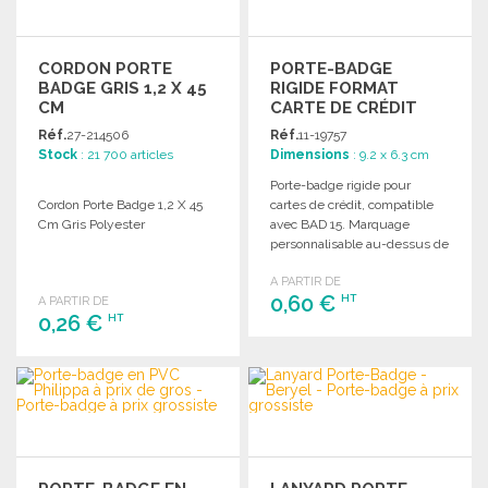
CORDON PORTE
PORTE-BADGE
BADGE GRIS 1,2 X 45
RIGIDE FORMAT
CM
CARTE DE CRÉDIT
Réf.
27-214506
Réf.
11-19757
Stock
: 21 700 articles
Dimensions
: 9.2 x 6.3 cm
Porte-badge rigide pour
Cordon Porte Badge 1,2 X 45
cartes de crédit, compatible
Cm Gris Polyester
avec BAD 15. Marquage
personnalisable au-dessus de
l'ouverture.
A PARTIR DE
0,60 €
HT
A PARTIR DE
0,26 €
HT
COMMANDER
COMMANDER
Demander un devis
Demander un devis