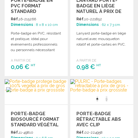
PORTE-BADGE EN
LANYARD PORTE-
PVC FORMAT
BADGE EN LIÈGE
STANDARD
NATUREL À PRIX DE
GROS
Réf.
16-215266
Réf.
10-221852
Dimensions
: 8 x 8 x 10 cm
Dimensions
: 62 x 7.3 cm
Porte-badge en PVC, résistant
Lanyard porte-badge en liège
et pratique, idéal pour
naturel avec mousqueton
événements professionnels
rotatif et porte-cartes en PVC.
ou personnels nécessitant
une identification rapide.
A PARTIR DE
A PARTIR DE
0,06 €
0,98 €
HT
HT
COMMANDER
COMMANDER
Demander un devis
Demander un devis
PORTE-BADGE
PORTE-BADGE
BIOSOURCÉ FORMAT
RÉTRACTABLE ABS
STANDARD VÉGÉTAL
AVEC CLIP
Réf.
11-49810
Réf.
02-224958
Dimensions
: 9 x 6.8 cm
Dimensions
: 10 x 3.5 cm