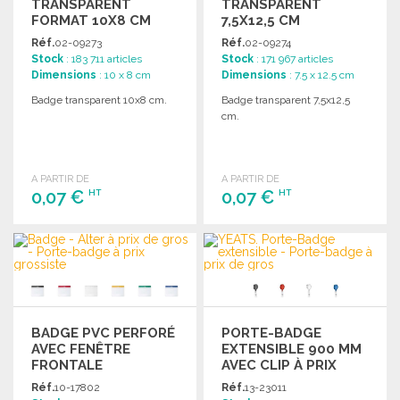
TRANSPARENT
TRANSPARENT
FORMAT 10X8 CM
7,5X12,5 CM
Réf.
02-09273
Réf.
02-09274
Stock
: 183 711 articles
Stock
: 171 967 articles
Dimensions
: 10 x 8 cm
Dimensions
: 7.5 x 12.5 cm
Badge transparent 10x8 cm.
Badge transparent 7,5x12,5
cm.
A PARTIR DE
A PARTIR DE
0,07 €
0,07 €
HT
HT
COMMANDER
COMMANDER
Demander un devis
Demander un devis
BADGE PVC PERFORÉ
PORTE-BADGE
AVEC FENÊTRE
EXTENSIBLE 900 MM
FRONTALE
AVEC CLIP À PRIX
GROSSISTE
Réf.
10-17802
Réf.
13-23011