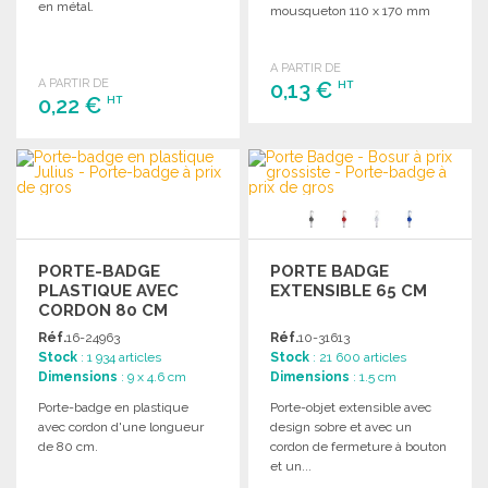
en métal.
mousqueton 110 x 170 mm
A PARTIR DE
A PARTIR DE
0,13 €
HT
0,22 €
HT
COMMANDER
COMMANDER
Demander un devis
Demander un devis
PORTE-BADGE
PORTE BADGE
PLASTIQUE AVEC
EXTENSIBLE 65 CM
CORDON 80 CM
Réf.
16-24963
Réf.
10-31613
Stock
: 1 934 articles
Stock
: 21 600 articles
Dimensions
: 9 x 4.6 cm
Dimensions
: 1.5 cm
Porte-badge en plastique
Porte-objet extensible avec
avec cordon d'une longueur
design sobre et avec un
de 80 cm.
cordon de fermeture à bouton
et un...