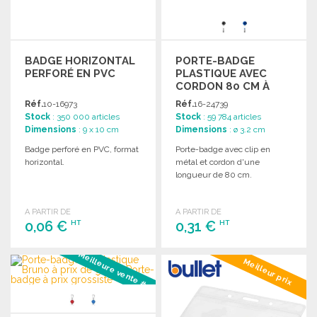
BADGE HORIZONTAL
PORTE-BADGE
PERFORÉ EN PVC
PLASTIQUE AVEC
CORDON 80 CM À
PRIX GROSSISTE
Réf.
10-16973
Réf.
16-24739
Stock
: 350 000 articles
Stock
: 59 784 articles
Dimensions
: 9 x 10 cm
Dimensions
: ø 3.2 cm
Badge perforé en PVC, format
Porte-badge avec clip en
horizontal.
métal et cordon d'une
longueur de 80 cm.
A PARTIR DE
A PARTIR DE
0,06 €
0,31 €
HT
HT
Meilleure vente #3
COMMANDER
COMMANDER
Meilleur prix
Demander un devis
Demander un devis