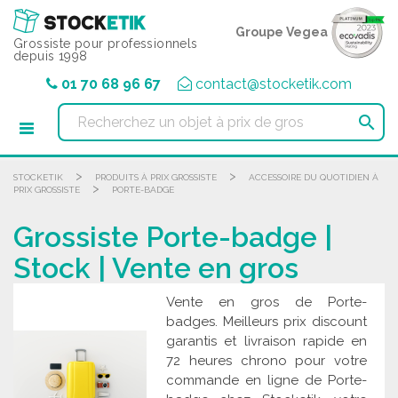
Panneau de gestion des cookies
Groupe Vegea
Grossiste pour professionnels
depuis 1998
01 70 68 96 67
contact@stocketik.com

>
>
STOCKETIK
PRODUITS À PRIX GROSSISTE
ACCESSOIRE DU QUOTIDIEN À
>
PRIX GROSSISTE
PORTE-BADGE
Grossiste Porte-badge |
Stock | Vente en gros
Vente en gros de Porte-
badges. Meilleurs prix discount
garantis et livraison rapide en
72 heures chrono pour votre
commande en ligne de Porte-