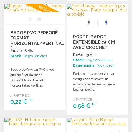
COMMANDER
Meilleur prix
Demander un devis
BADGE PVC PERFORÉ
PORTE-BADGE
FORMAT
EXTENSIBLE 75 CM
HORIZONTAL/VERTICAL
AVEC CROCHET
À PRIX DE GROS
Réf.
10-18260
Réf.
10-31614
Stock
: 16 500 articles
Stock
: 105 000 articles
Dimensions
: 5.5 x 3.3 cm
Badge perforé en PVC avec
Porte-badge extensible au
clip de fixation blanc.
design sobre, avec un
Disponible en format
accessoire de fermeture à
horizontal et vertical.
bouton pour...
A PARTIR DE
A PARTIR DE
0,22 €
HT
0,58 €
HT
COMMANDER
COMMANDER
Demander un devis
Demander un devis