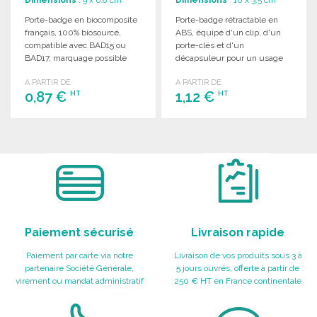
Porte-badge en biocomposite
Porte-badge rétractable en
français, 100% biosourcé,
ABS, équipé d'un clip, d'un
compatible avec BAD15 ou
porte-clés et d'un
BAD17, marquage possible
décapsuleur pour un usage
au-dessus de l'ouverture.
pratique au quotidien.
A PARTIR DE
A PARTIR DE
0,87 €
1,12 €
HT
HT
COMMANDER
COMMANDER
Demander un devis
Demander un devis
Paiement sécurisé
Livraison rapide
Paiement par carte via notre
Livraison de vos produits sous 3 à
partenaire Société Générale,
5 jours ouvrés, offerte à partir de
virement ou mandat administratif
250 € HT en France continentale