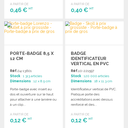
A PARTIR DE
A PARTIR DE
0,46 €
0,40 €
HT
HT
COMMANDER
COMMANDER
Demander un devis
Demander un devis
PORTE-BADGE 8,5 X
BADGE
12 CM
IDENTIFICATEUR
VERTICAL EN PVC
10X15 CM
Réf.
04-13601
Réf.
10-221597
Stock
: 1 313 articles
Stock
: 120 000 articles
Dimensions
: 12 x 8.5 cm
Dimensions
: 18 x 11.3 cm
Porte-badge avec insert au
Identificateur vertical de PVC.
dos et ouverture sur le haut
Pratique porte des
pour attacher à une lanière ou
accréditations avec dessus
à un clip...
renforcé et des...
A PARTIR DE
A PARTIR DE
0,12 €
0,12 €
HT
HT