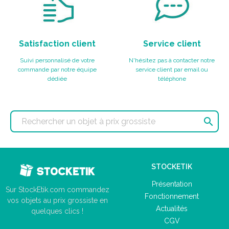
Satisfaction client
Service client
Suivi personnalisé de votre
N'hésitez pas à contacter notre
commande par notre équipe
service client par email ou
dédiée
téléphone

STOCKETIK
Présentation
Sur StockEtik.com commandez
Fonctionnement
vos objets au prix grossiste en
Actualités
quelques clics !
CGV