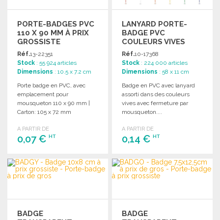
PORTE-BADGES PVC
LANYARD PORTE-
110 X 90 MM À PRIX
BADGE PVC
GROSSISTE
COULEURS VIVES
Réf.
13-22351
Réf.
10-17368
Stock
: 55 924 articles
Stock
: 224 000 articles
Dimensions
: 10.5 x 7.2 cm
Dimensions
: 58 x 11 cm
Porte badge en PVC, avec
Badge en PVC avec lanyard
emplacement pour
assorti dans des couleurs
mousqueton 110 x 90 mm |
vives avec fermeture par
Carton: 105 x 72 mm
mousqueton....
A PARTIR DE
A PARTIR DE
0,07 €
0,14 €
HT
HT
COMMANDER
COMMANDER
Demander un devis
Demander un devis
BADGE
BADGE