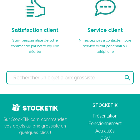
Satisfaction client
Service client
Suivi personnalisé de votre
N'hésitez pas à contacter notre
commande par notre équipe
service client par email ou
dédiée
téléphone

STOCKETIK
Présentation
Sur StockEtik.com commandez
Fonctionnement
vos objets au prix grossiste en
Actualités
quelques clics !
CGV