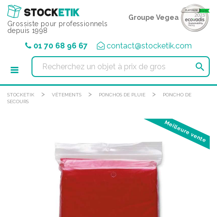
Panneau de gestion des cookies
Groupe Vegea
Grossiste pour professionnels
depuis 1998
01 70 68 96 67
contact@stocketik.com

>
>
>
STOCKETIK
VÊTEMENTS
PONCHOS DE PLUIE
PONCHO DE
SECOURS
Meilleure vente