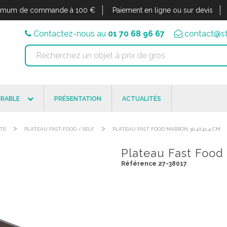
imum de commande à 100 €
Paiement en ligne ou sur devis
Contactez-nous au
01 70 68 96 67
contact@st
RABLE
PRÉSENTATION
ACTUALITÉS
>
>
STE
PLATEAU FAST-FOOD / SELF
PLATEAU FAST FOOD MARRON 30,4X41,4 CM
Plateau Fast Food 
Référence 27-38017