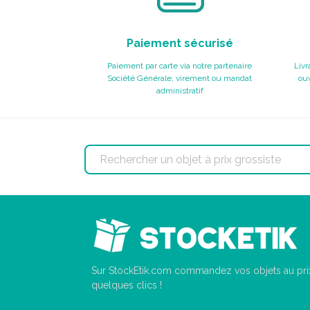
Paiement sécurisé
Paiement par carte via notre partenaire
Livr
Société Générale, virement ou mandat
ouv
administratif
Sur StockEtik.com commandez vos objets au prix
quelques clics !