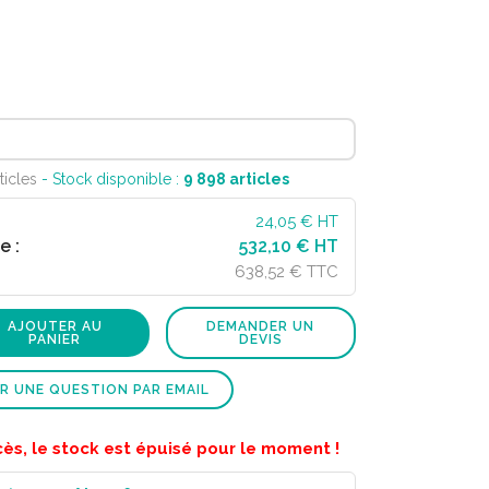
ticles
- Stock disponible :
9 898
articles
24,05
€ HT
e :
532,10 € HT
638,52 € TTC
AJOUTER AU
DEMANDER UN
PANIER
DEVIS
R UNE QUESTION PAR EMAIL
cès, le stock est épuisé pour le moment !