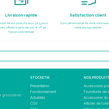
Livraison rapide
Satisfaction client
aison de vos produits sous 3 à 5 jours
Suivi personnalisé de votre command
rés, offerte à partir de 250 € HT en
notre équipe dédiée
France continentale
STOCKETIK
NOS PRODUIT
Présentation
Accessoires pou
Fonctionnement
Fournitures de 
 grossiste en
Actualités
Accessoires du 
CGV
Articles de loisir