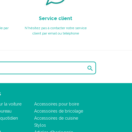
Service client
e par
N'hésitez pas à contacter notre service
client par email ou téléphone

S
r la voiture
Accessoires pour boire
bureau
Accessoires de bricolage
quotidien
Accessoires de cuisine
Stylos