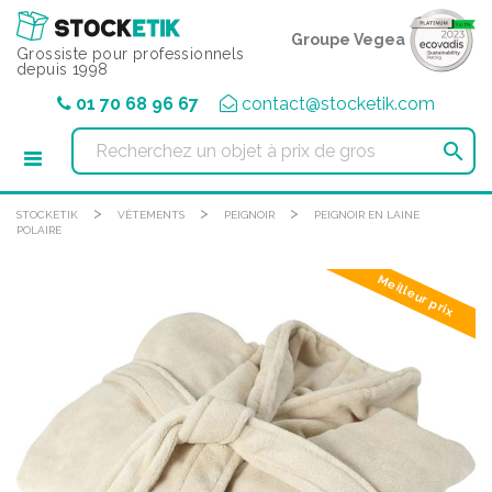
Panneau de gestion des cookies
Groupe Vegea
Grossiste pour professionnels
depuis 1998
01 70 68 96 67
contact@stocketik.com

>
>
>
STOCKETIK
VÊTEMENTS
PEIGNOIR
PEIGNOIR EN LAINE
POLAIRE
Meilleur prix