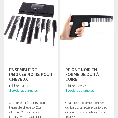
Demander un devis
Demander un devis
ENSEMBLE DE
PEIGNE NOIR EN
PEIGNES NOIRS POUR
FORME DE DUR À
CHEVEUX
CUIRE
Réf.
53-244128
Réf.
53-241176
Stock
: 240 articles
Stock
: 100 articles
9 peignes différents Pour tous
Chaque mec aime montrer
types de cheveux Étui
qu'il a du caractère parfois et
élégant Couleur noire
qu'il a de la testostérone au
L'ENSEMBLE CONTIENT...
lieu de...