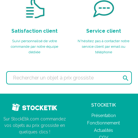
Satisfaction client
Service client
Suivi personnalisé de votre
N'hésitez pas à contacter notre
commande par notre équipe
service client par email ou
dédiée
téléphone

STOCKETIK
Présentation
Sur StockEtik.com commandez
Fonctionnement
vos objets au prix grossiste en
Actualités
quelques clics !
CGV