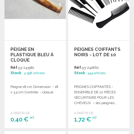
PEIGNE EN
PEIGNES COIFFANTS
PLASTIQUE BLEU À
NOIRS - LOT DE 10
CLOQUE
Réf.
53-243581
Réf.
53-241860
Stock
: 4 598 articles
Stock
: 444 articles
Peigne 18 cm Dimension: - 18
PEIGNES COIFFANTES -
x 3,5 cm Contrôle: - cloque
ENSEMBLE DE 10 PIÈCES
SÉCURITAIRE POUR LES
CHEVEUX – les peignes...
A PARTIR DE
A PARTIR DE
0,40 €
1,72 €
HT
HT
COMMANDER
COMMANDER