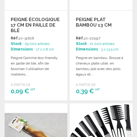
PEIGNE ÉCOLOGIQUE
PEIGNE PLAT
17 CM EN PAILLE DE
BAMBOU 13 CM
BLÉ
Réf.
10-31626
Réf.
10-221517
Stock
: 29 000 articles
Stock
: 21 000 articles
Dimensions
: 17 x 2.8 cm
Dimensions
: 3 x 13.5 cm
Peigne Gamme éco-friendly
Peigne en bambou. Brosse à
en paille de blé, afin de
cheveux plate utile, en
favoriser l'utilisation de
bambou poli avec des poils
matières...
égaux et...
A PARTIR DE
A PARTIR DE
0,09 €
0,39 €
HT
HT
COMMANDER
COMMANDER
Demander un devis
Demander un devis