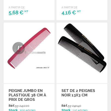
A PARTIR DE
A PARTIR DE
5,68 €
4,16 €
HT
HT
COMMANDER
COMMANDER
Demander un devis
Demander un devis
PEIGNE JUMBO EN
SET DE 2 PEIGNES
PLASTIQUE 38 CM À
NOIR 13X3 CM
PRIX DE GROS
Réf.
53-241220
Réf.
53-241140
Stock
: 100 articles
Stock
: 132 articles