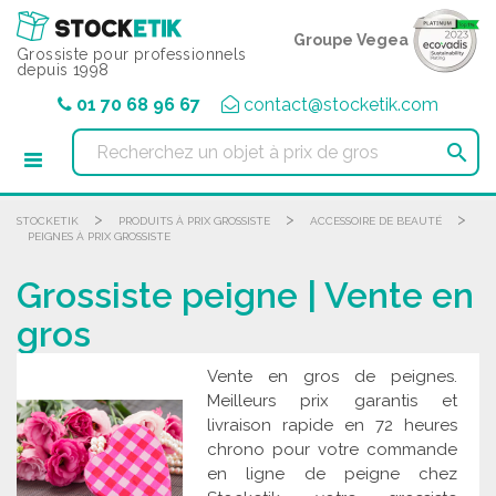
Panneau de gestion des cookies
Groupe Vegea
Grossiste pour professionnels
depuis 1998
01 70 68 96 67
contact@stocketik.com

>
>
>
STOCKETIK
PRODUITS À PRIX GROSSISTE
ACCESSOIRE DE BEAUTÉ
PEIGNES À PRIX GROSSISTE
Grossiste peigne | Vente en
gros
Vente en gros de peignes.
Meilleurs prix garantis et
livraison rapide en 72 heures
chrono pour votre commande
en ligne de peigne chez