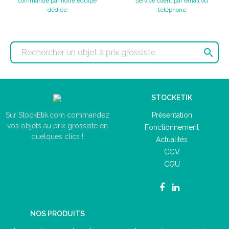
commande par notre équipe
service client par email ou
dédiée
téléphone

STOCKETIK
Présentation
Sur StockEtik.com commandez
vos objets au prix grossiste en
Fonctionnement
quelques clics !
Actualités
CGV
CGU
NOS PRODUITS