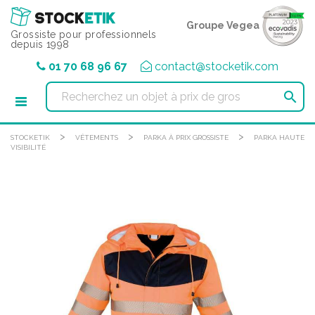
Panneau de gestion des cookies
Groupe Vegea
Grossiste pour professionnels
depuis 1998
01 70 68 96 67
contact@stocketik.com

>
>
>
STOCKETIK
VÊTEMENTS
PARKA À PRIX GROSSISTE
PARKA HAUTE
VISIBILITÉ