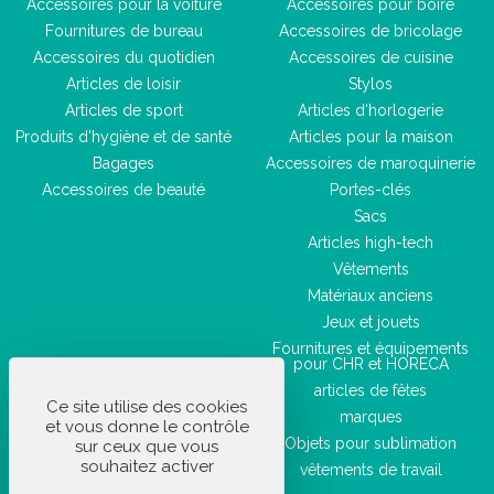
Accessoires pour la voiture
Accessoires pour boire
Fournitures de bureau
Accessoires de bricolage
Accessoires du quotidien
Accessoires de cuisine
Articles de loisir
Stylos
Articles de sport
Articles d'horlogerie
Produits d'hygiène et de santé
Articles pour la maison
Bagages
Accessoires de maroquinerie
Accessoires de beauté
Portes-clés
Sacs
Articles high-tech
Vêtements
Matériaux anciens
Jeux et jouets
Fournitures et équipements
pour CHR et HORECA
articles de fêtes
Ce site utilise des cookies
marques
et vous donne le contrôle
Objets pour sublimation
sur ceux que vous
souhaitez activer
vêtements de travail