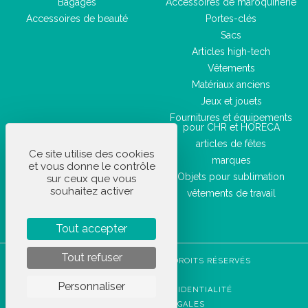
Bagages
Accessoires de maroquinerie
Accessoires de beauté
Portes-clés
Sacs
Articles high-tech
Vêtements
Matériaux anciens
Jeux et jouets
Fournitures et équipements
pour CHR et HORECA
articles de fêtes
Ce site utilise des cookies
marques
et vous donne le contrôle
Objets pour sublimation
sur ceux que vous
souhaitez activer
vêtements de travail
Tout accepter
Tout refuser
STOCKETIK © 2023 - TOUS DROITS RÉSERVÉS
CGVU
Personnaliser
POLITIQUE DE CONFIDENTIALITÉ
MENTIONS LÉGALES