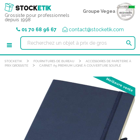
Panneau de gestion des cookies
Groupe Vegea
Grossiste pour professionnels
depuis 1998
01 70 68 96 67
contact@stocketik.com

>
>
STOCKETIK
FOURNITURES DE BUREAU
ACCESSOIRES DE PAPETERIE À
>
PRIX GROSSISTE
CARNET A5 PREMIUM LIGNÉ À COUVERTURE SOUPLE
Meilleure vente