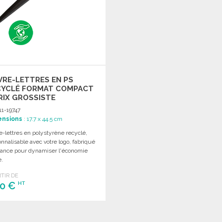
RE-LETTRES EN PS
CYCLÉ FORMAT COMPACT
RIX GROSSISTE
11-19747
ensions
: 17.7 x 44.5 cm
-lettres en polystyrène recyclé,
nnalisable avec votre logo, fabriqué
rance pour dynamiser l'économie
e.
RTIR DE
30 €
HT
COMMANDER
Demander un devis