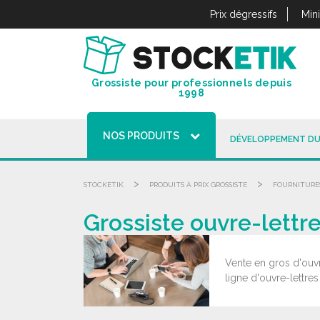
Panneau de gestion des cookies
Prix dégressifs
Min
Grossiste pour professionnels depuis
1998
NOS PRODUITS
DÉVELOPPEMENT DU
>
>
STOCKETIK
PRODUITS À PRIX GROSSISTE
FOURNITURE
Grossiste ouvre-lettr
Vente en gros d'ouvr
ligne d'ouvre-lettre