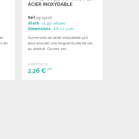
ACIER INOXYDABLE
Réf.
05-15226
Stock
: 15 352 articles
Dimensions
: 6.8 x 2.3 cm
pe-
Ouvre-colis en acier inoxydable 420
in en
pour assurer une longue durée de vie
au produit. Ouvrez vos...
A PARTIR DE
2,26 €
HT
COMMANDER
Demander un devis