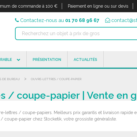
imum de commande à 100 €
Paiement en ligne ou sur devis
Contactez-nous au
01 70 68 96 67
contact@st
RABLE
PRÉSENTATION
ACTUALITÉS
>
S DE BUREAU
OUVRE-LETTRES / COUPE-PAPIER
es / coupe-papier | Vente en 
e-lettres / coupe-papiers. Meilleurs prix garantis et livraison rapi
s / coupe-papier chez Stocketik, votre grossiste généraliste.