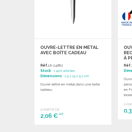
OUVRE-LETTRE EN MÉTAL
OUV
AVEC BOÎTE CADEAU
RE
À P
Réf.
16-24682
Réf.
Stock
: 1 400 articles
Dim
Dimensions
: 1.5 x 15 x 5.1 cm
Ouvre
Ouvre-lettre en métal dans une boîte
perso
cadeau.
en F
local
A PA
0,
A PARTIR DE
2,06 €
HT
COMMANDER