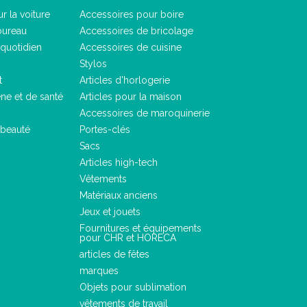
r la voiture
Accessoires pour boire
bureau
Accessoires de bricolage
quotidien
Accessoires de cuisine
Stylos
t
Articles d'horlogerie
ène et de santé
Articles pour la maison
Accessoires de maroquinerie
 beauté
Portes-clés
Sacs
Articles high-tech
Vêtements
Matériaux anciens
Jeux et jouets
Fournitures et équipements
pour CHR et HORECA
articles de fêtes
marques
Objets pour sublimation
vêtements de travail