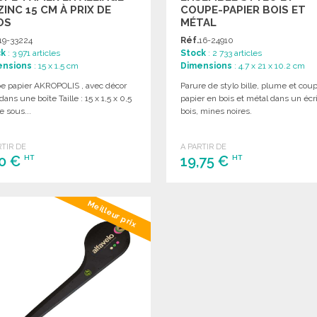
ZINC 15 CM À PRIX DE
COUPE-PAPIER BOIS ET
OS
MÉTAL
19-33224
Réf.
16-24910
ck
: 3 971 articles
Stock
: 2 733 articles
ensions
: 15 x 1.5 cm
Dimensions
: 4.7 x 21 x 10.2 cm
e papier AKROPOLIS , avec décor
Parure de stylo bille, plume et cou
dans une boîte Taille : 15 x 1,5 x 0,5
papier en bois et métal dans un écr
 sous...
bois, mines noires.
RTIR DE
A PARTIR DE
70 €
19,75 €
HT
HT
COMMANDER
COMMANDER
Meilleur prix
Demander un devis
Demander un devis