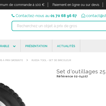
imum de commande à 100 €
Paiement en ligne ou sur devis
Contactez-nous au
01 70 68 96 67
contact@st
RABLE
PRÉSENTATION
ACTUALITÉS
>
RS À PRIX GROSSISTE
RUEDA TOOL - SET DE BRICOLEUR
Set d'outillages 2
Référence 02-04107