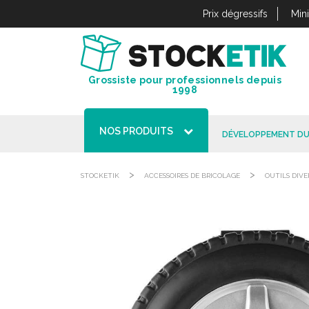
Panneau de gestion des cookies
Prix dégressifs
Min
Grossiste pour professionnels depuis
1998
NOS PRODUITS
DÉVELOPPEMENT DU
>
>
STOCKETIK
ACCESSOIRES DE BRICOLAGE
OUTILS DIVE