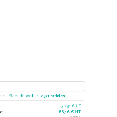
cles
- Stock disponible :
2 371
articles
30,91
€ HT
e :
66,16 € HT