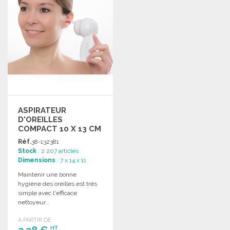
ASPIRATEUR
D'OREILLES
COMPACT 10 X 13 CM
Réf.
38-132381
Stock
: 2 207 articles
Dimensions
: 7 x 14 x 11
Maintenir une bonne
hygiène des oreilles est très
simple avec l'efficace
nettoyeur...
A PARTIR DE
HT