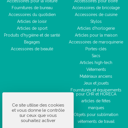
Accessoires pour la voiture
Accessoires pour boire
Fournitures de bureau
Accessoires de bricolage
Accessoires du quotidien
Accessoires de cuisine
Articles de loisir
Stylos
Articles de sport
Articles d'horlogerie
Produits d'hygiène et de santé
Articles pour la maison
Bagages
Accessoires de maroquinerie
Accessoires de beauté
Portes-clés
Sacs
Articles high-tech
Vêtements
Matériaux anciens
Jeux et jouets
Fournitures et équipements
pour CHR et HORECA
articles de fêtes
Ce site utilise des cookies
marques
et vous donne le contrôle
Objets pour sublimation
sur ceux que vous
souhaitez activer
vêtements de travail