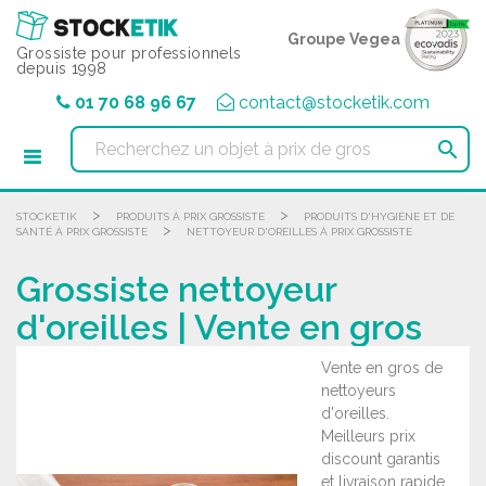
Panneau de gestion des cookies
Groupe Vegea
Grossiste pour professionnels
depuis 1998
01 70 68 96 67
contact@stocketik.com

>
>
STOCKETIK
PRODUITS À PRIX GROSSISTE
PRODUITS D'HYGIÈNE ET DE
>
SANTÉ À PRIX GROSSISTE
NETTOYEUR D'OREILLES À PRIX GROSSISTE
Grossiste nettoyeur
d'oreilles | Vente en gros
Vente en gros de
nettoyeurs
d'oreilles.
Meilleurs prix
discount garantis
et livraison rapide