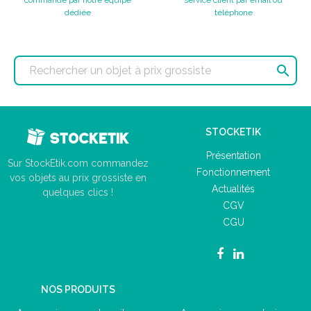
dédiée
téléphone

STOCKETIK
Présentation
Sur StockEtik.com commandez
Fonctionnement
vos objets au prix grossiste en
Actualités
quelques clics !
CGV
CGU
NOS PRODUITS