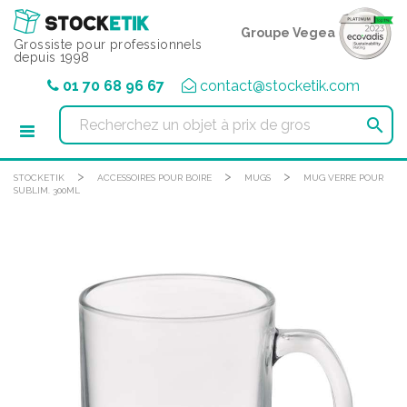
Panneau de gestion des cookies
Groupe Vegea
Grossiste pour professionnels
depuis 1998
01 70 68 96 67
contact@stocketik.com

>
>
>
STOCKETIK
ACCESSOIRES POUR BOIRE
MUGS
MUG VERRE POUR
SUBLIM. 300ML