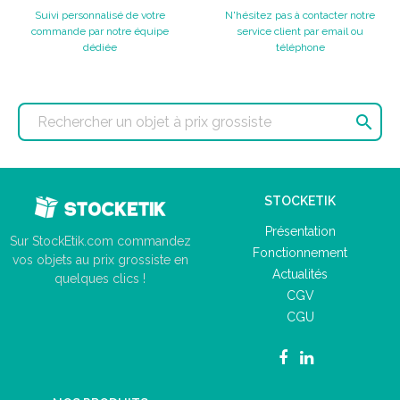
Suivi personnalisé de votre
N'hésitez pas à contacter notre
commande par notre équipe
service client par email ou
dédiée
téléphone

STOCKETIK
Présentation
Sur StockEtik.com commandez
Fonctionnement
vos objets au prix grossiste en
Actualités
quelques clics !
CGV
CGU