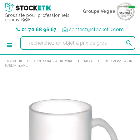
Panneau de gestion des cookies
Groupe Vegea
Grossiste pour professionnels
depuis 1998
01 70 68 96 67
contact@stocketik.com

>
>
>
STOCKETIK
ACCESSOIRES POUR BOIRE
MUGS
MUG VERRE POUR
SUBLIM. 300ML