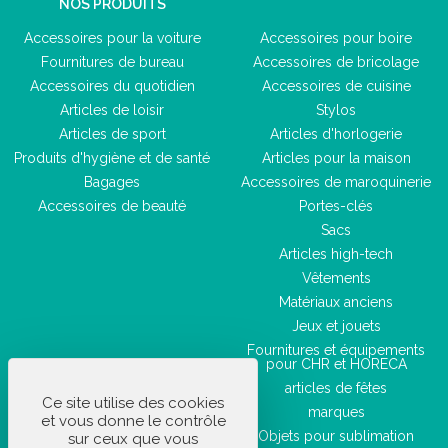
NOS PRODUITS
Accessoires pour la voiture
Accessoires pour boire
Fournitures de bureau
Accessoires de bricolage
Accessoires du quotidien
Accessoires de cuisine
Articles de loisir
Stylos
Articles de sport
Articles d'horlogerie
Produits d'hygiène et de santé
Articles pour la maison
Bagages
Accessoires de maroquinerie
Accessoires de beauté
Portes-clés
Sacs
Articles high-tech
Vêtements
Matériaux anciens
Jeux et jouets
Fournitures et équipements
pour CHR et HORECA
articles de fêtes
Ce site utilise des cookies
marques
et vous donne le contrôle
Objets pour sublimation
sur ceux que vous