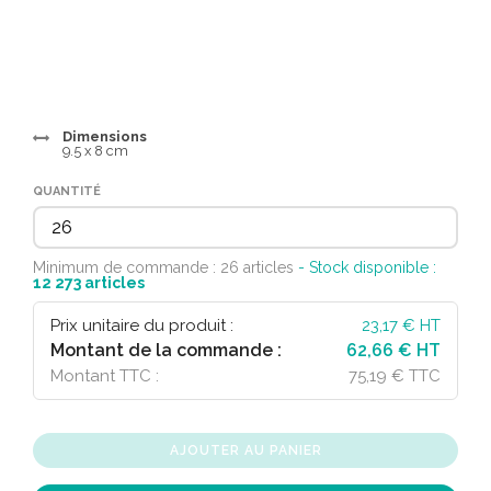
Dimensions
9.5 x 8 cm
QUANTITÉ
Minimum de commande : 26 articles
- Stock disponible :
12 273
articles
Prix unitaire du produit :
23,17
€ HT
Montant de la commande :
62,66 € HT
Montant TTC :
75,19 € TTC
AJOUTER AU PANIER