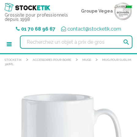
Panneau de gestion des cookies
Groupe Vegea
Grossiste pour professionnels
depuis 1998
01 70 68 96 67
contact@stocketik.com

>
>
>
STOCKETIK
ACCESSOIRES POUR BOIRE
MUGS
MUG POUR SUBLIM.
300ML