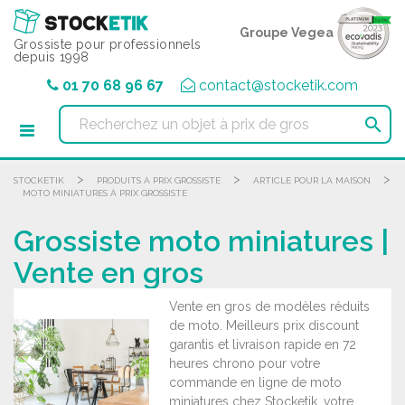
Panneau de gestion des cookies
Groupe Vegea
Grossiste pour professionnels
depuis 1998
01 70 68 96 67
contact@stocketik.com

>
>
>
STOCKETIK
PRODUITS À PRIX GROSSISTE
ARTICLE POUR LA MAISON
MOTO MINIATURES À PRIX GROSSISTE
Grossiste moto miniatures |
Vente en gros
Vente en gros de modèles réduits
de moto. Meilleurs prix discount
garantis et livraison rapide en 72
heures chrono pour votre
commande en ligne de moto
miniatures chez Stocketik, votre