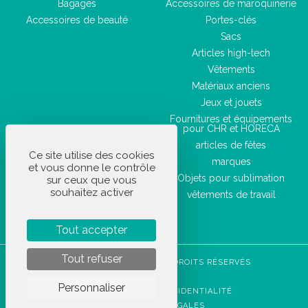
Bagages
Accessoires de maroquinerie
Accessoires de beauté
Portes-clés
Sacs
Articles high-tech
Vêtements
Matériaux anciens
Jeux et jouets
Fournitures et équipements
pour CHR et HORECA
articles de fêtes
Ce site utilise des cookies
marques
et vous donne le contrôle
Objets pour sublimation
sur ceux que vous
souhaitez activer
vêtements de travail
Tout accepter
Tout refuser
STOCKETIK © 2023 - TOUS DROITS RÉSERVÉS
CGVU
Personnaliser
POLITIQUE DE CONFIDENTIALITÉ
MENTIONS LÉGALES