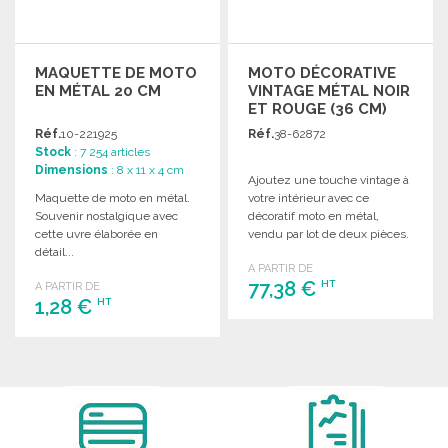
MAQUETTE DE MOTO
MOTO DÉCORATIVE
EN MÉTAL 20 CM
VINTAGE MÉTAL NOIR
ET ROUGE (36 CM)
Réf.
10-221925
Réf.
38-62872
Stock
: 7 254 articles
Dimensions
: 8 x 11 x 4 cm
Ajoutez une touche vintage à
Maquette de moto en métal.
votre intérieur avec ce
Souvenir nostalgique avec
décoratif moto en métal,
cette uvre élaborée en
vendu par lot de deux pièces.
détail...
A PARTIR DE
77,38 €
HT
A PARTIR DE
1,28 €
HT
COMMANDER
COMMANDER
Demander un devis
Demander un devis