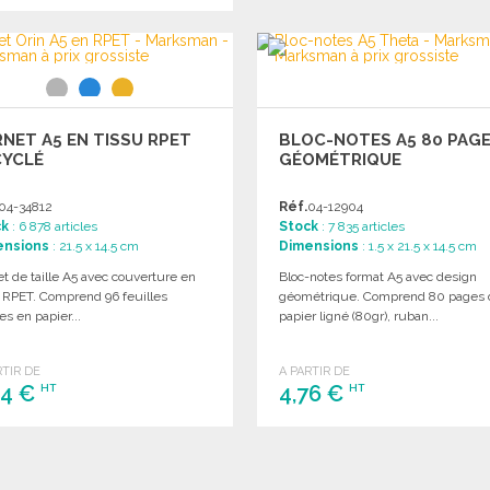
COMMANDER
Demander un devis
NET A5 EN TISSU RPET
BLOC-NOTES A5 80 PAG
CYCLÉ
GÉOMÉTRIQUE
04-34812
Réf.
04-12904
ck
: 6 878 articles
Stock
: 7 835 articles
ensions
: 21.5 x 14.5 cm
Dimensions
: 1.5 x 21.5 x 14.5 cm
t de taille A5 avec couverture en
Bloc-notes format A5 avec design
u RPET. Comprend 96 feuilles
géométrique. Comprend 80 pages 
es en papier...
papier ligné (80gr), ruban...
RTIR DE
A PARTIR DE
44 €
4,76 €
HT
HT
COMMANDER
COMMANDER
Demander un devis
Demander un devis