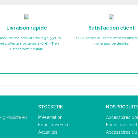
Livraison rapide
Satisfaction client
aison de vos produits sous 3 à 5 jours
Suivi personnalisé de votre command
rés, offerte à partir de 250 € HT en
notre équipe dédiée
France continentale
STOCKETIK
NOS PRODUIT
Présentation
Accessoires pou
 grossiste en
Fonctionnement
Fournitures de 
Actualités
Accessoires du 