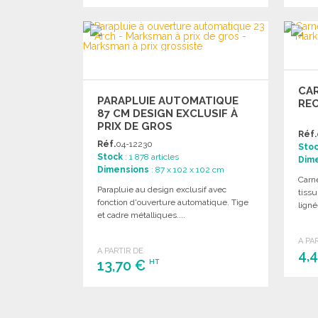
COMMANDER
Demander un devis
CAR
PARAPLUIE AUTOMATIQUE
RE
87 CM DESIGN EXCLUSIF À
PRIX DE GROS
Réf.
Réf.
04-12230
Sto
Stock
: 1 878 articles
Dim
Dimensions
: 87 x 102 x 102 cm
Carne
Parapluie au design exclusif avec
tiss
fonction d'ouverture automatique. Tige
ligné
et cadre métalliques....
A PA
A PARTIR DE
4,
13,70 €
HT
COMMANDER
Demander un devis