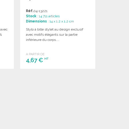
Réf.
04-13221
Stock
: 14 711 articles
Dimensions
: 14 x 1.2 x 1.2 cm
 avec
Stylo à bille stylet au design exclusif
 %
avec motifs élégants sur la partie
inférieure du corps....
A PARTIR DE
4,67 €
HT
COMMANDER
Demander un devis