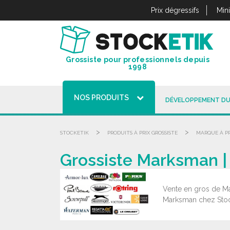
Panneau de gestion des cookies
Prix dégressifs
Min
Grossiste pour professionnels depuis
1998
NOS PRODUITS
DÉVELOPPEMENT DU
>
>
STOCKETIK
PRODUITS À PRIX GROSSISTE
MARQUE À PR
Grossiste Marksman |
Vente en gros de Ma
Marksman chez Stocke