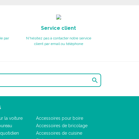
Service client
e par
N'hésitez pas à contacter notre service
client par email ou téléphone

S
r la voiture
Accessoires pour boire
bureau
Accessoires de bricolage
quotidien
Accessoires de cuisine