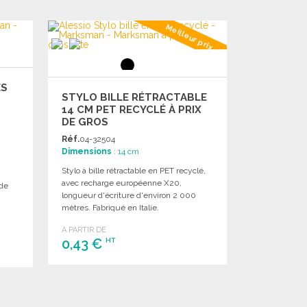
Meilleur prix
ES
STYLO BILLE RÉTRACTABLE
14 CM PET RECYCLÉ À PRIX
DE GROS
Réf.
04-32504
Dimensions
: 14 cm
Stylo à bille rétractable en PET recyclé,
avec recharge européenne X20,
de
longueur d'écriture d'environ 2 000
mètres. Fabriqué en Italie.
A PARTIR DE
0,43 €
HT
COMMANDER
Demander un devis