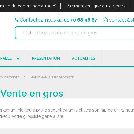
imum de commande à 100 €
Paiement en ligne ou sur devis
Contactez-nous au
01 70 68 96 67
contact@st
RABLE
PRÉSENTATION
ACTUALITÉS
>
IX GROSSISTE
MARKSMAN À PRIX GROSSISTE
 Vente en gros
rksman. Meilleurs prix discount garantis et livraison rapide en 72 
tik, votre grossiste généraliste.