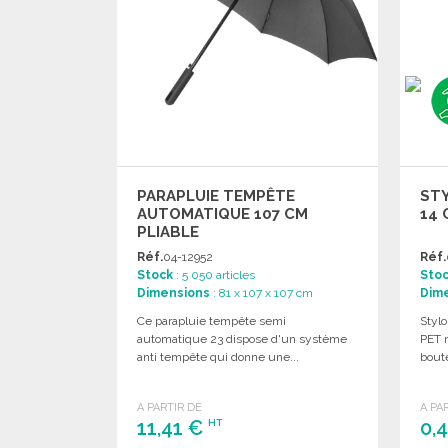
PARAPLUIE TEMPÊTE
STY
AUTOMATIQUE 107 CM
14 
PLIABLE
Réf.
04-12952
Réf.
Stock
: 5 050 articles
Sto
Dimensions
: 81 x 107 x 107 cm
Dim
Ce parapluie tempête semi
Stylo
automatique 23 dispose d'un système
PET r
anti tempête qui donne une...
boute
A PARTIR DE
A PA
11,41 €
0,
HT