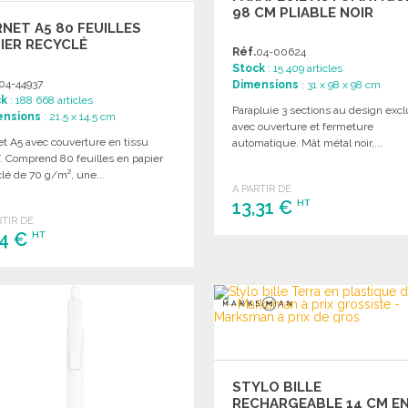
98 CM PLIABLE NOIR
NET A5 80 FEUILLES
IER RECYCLÉ
Réf.
04-00624
Stock
: 15 409 articles
04-44937
Dimensions
: 31 x 98 x 98 cm
ck
: 188 668 articles
Parapluie 3 sections au design excl
ensions
: 21.5 x 14.5 cm
avec ouverture et fermeture
et A5 avec couverture en tissu
automatique. Mât métal noir,...
. Comprend 80 feuilles en papier
lé de 70 g/m², une...
A PARTIR DE
13,31 €
HT
RTIR DE
84 €
HT
COMMANDER
Demander un devis
COMMANDER
Demander un devis
STYLO BILLE
RECHARGEABLE 14 CM E