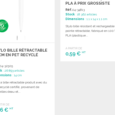
PLA À PRIX GROSSISTE
Réf.
04-34813
Stock
: 18 362 articles
Dimensions
: 1.1 x 14 x 1.1 cm
Stylo bille résistant et rechargeable
pointe rétractable, fabriqué en 100
PLA (plastique...
A PARTIR DE
LO BILLE RÉTRACTABLE
0,59 €
HT
CM EN PET RECYCLÉ
COMMANDER
04-32505
ck
: 26 893 articles
Demander un devis
ensions
: 14 cm
 à bille rétractable produit avec du
ecyclé certifié, provenant de
illes deau et...
RTIR DE
46 €
HT