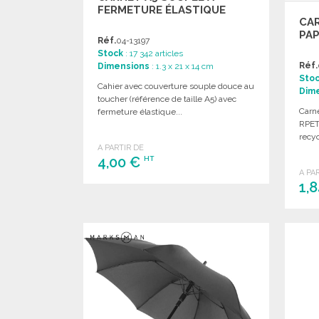
FERMETURE ÉLASTIQUE
CAR
PAP
Réf.
04-13197
Stock
: 17 342 articles
Réf.
Dimensions
: 1.3 x 21 x 14 cm
Sto
Cahier avec couverture souple douce au
Dim
toucher (référence de taille A5) avec
Carn
fermeture élastique...
RPET
recyc
A PARTIR DE
4,00 €
HT
A PA
1,
COMMANDER
Demander un devis