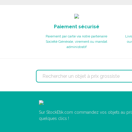
Paiement sécurisé
Paiement par carte via notre partenaire
Livr
Société Générale, virement ou mandat
ouv
administratif
Sur StockEtik.com commandez vos objets au prix
quelques clics !