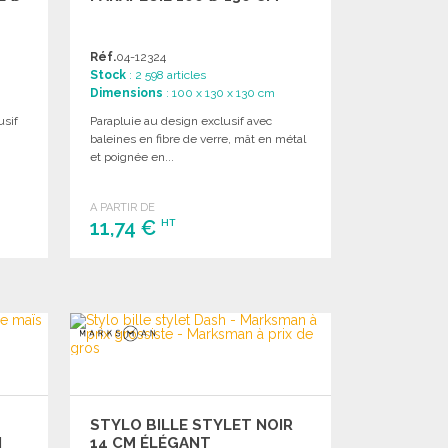
Réf.
04-12324
Stock
: 2 598 articles
Dimensions
: 100 x 130 x 130 cm
usif
Parapluie au design exclusif avec
baleines en fibre de verre, mât en métal
et poignée en...
A PARTIR DE
11,74 €
HT
COMMANDER
Demander un devis
STYLO BILLE STYLET NOIR
N
14 CM ÉLÉGANT