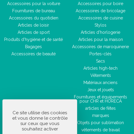
Accessoires pour la voiture
Accessoires pour boire
Fournitures de bureau
Accessoires de bricolage
Accessoires du quotidien
Accessoires de cuisine
Articles de loisir
Stylos
Articles de sport
Articles d'horlogerie
Produits d'hygiène et de santé
Articles pour la maison
Bagages
Accessoires de maroquinerie
Accessoires de beauté
Portes-clés
Sacs
Articles high-tech
Vêtements
Matériaux anciens
Jeux et jouets
Fournitures et équipements
pour CHR et HORECA
articles de fêtes
Ce site utilise des cookies
marques
et vous donne le contrôle
Objets pour sublimation
sur ceux que vous
souhaitez activer
vêtements de travail