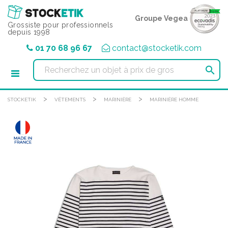
Panneau de gestion des cookies
Groupe Vegea
Grossiste pour professionnels
depuis 1998
01 70 68 96 67
contact@stocketik.com

>
>
>
STOCKETIK
VÊTEMENTS
MARINIÈRE
MARINIÈRE HOMME