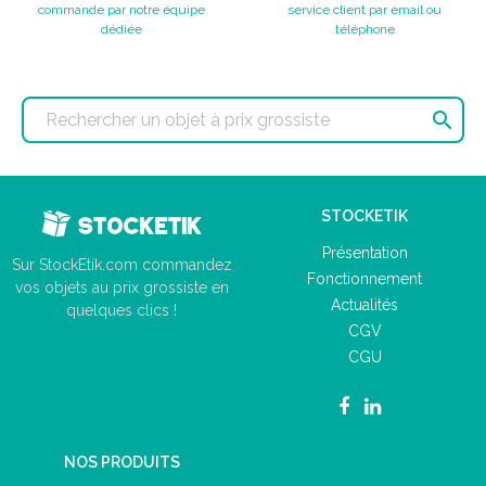
commande par notre équipe
service client par email ou
dédiée
téléphone

STOCKETIK
Présentation
Sur StockEtik.com commandez
Fonctionnement
vos objets au prix grossiste en
Actualités
quelques clics !
CGV
CGU
NOS PRODUITS