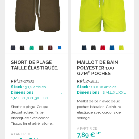
SHORT DE PLAGE
MAILLOT DE BAIN
TAILLE ÉLASTIQUÉE.
POLYESTER 100
G/M² POCHES
Réf.
17-27982
Réf.
37-48111
Stock
: 3 174 articles
Stock
: 10 000 articles
Dimensions
:
Dimensions
: S,M,L,XL,XXL
S,M,L,XL,XXL,3XL,4XL
Maillot de bain avec deux
Short de plage. Coupe
poches laterales. Ceinture
décontractée. Taille
élastique avec cordons de
élastiquée avec cordon.
serrage...
Tissus fin et aéré, sèche...
A PARTIR DE
7,89 €
HT
A PARTIR DE
HT