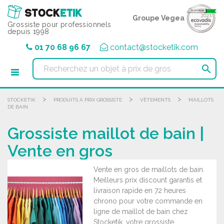
Panneau de gestion des cookies
Groupe Vegea
Grossiste pour professionnels
depuis 1998
01 70 68 96 67
contact@stocketik.com

>
>
>
STOCKETIK
PRODUITS À PRIX GROSSISTE
VÊTEMENTS
MAILLOTS
DE BAIN
Grossiste maillot de bain |
Vente en gros
Vente en gros de maillots de bain.
Meilleurs prix discount garantis et
livraison rapide en 72 heures
chrono pour votre commande en
ligne de maillot de bain chez
Stocketik, votre grossiste