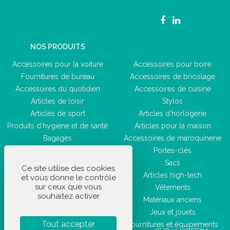
NOS PRODUITS
Accessoires pour la voiture
Accessoires pour boire
Fournitures de bureau
Accessoires de bricolage
Accessoires du quotidien
Accessoires de cuisine
Articles de loisir
Stylos
Articles de sport
Articles d'horlogerie
Produits d'hygiène et de santé
Articles pour la maison
Bagages
Accessoires de maroquinerie
Accessoires de beauté
Portes-clés
Sacs
Ce site utilise des cookies
Articles high-tech
et vous donne le contrôle
sur ceux que vous
Vêtements
souhaitez activer
Matériaux anciens
Jeux et jouets
Tout accepter
Fournitures et équipements