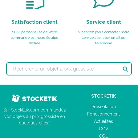
Satisfaction client
Service client
Suivi personnalisé de votre
N'hésitez pas à contacter notre
commande par notre équipe
service client par email ou
dédiée
téléphone

STOCKETIK
Présentation
Sur StockEtik.com commandez
Fonctionnement
vos objets au prix grossiste en
Actualités
quelques clics !
CGV
CGU