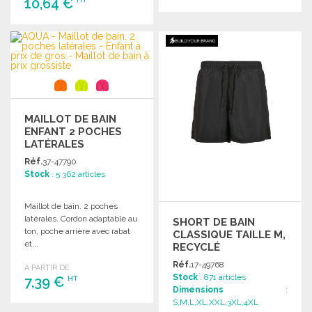
10,64 €
COMMANDER
COMMANDER
Demander un devis
Demander un devis
MAILLOT DE BAIN
ENFANT 2 POCHES
LATÉRALES
Réf.
37-47790
Stock
: 5 362 articles
Maillot de bain. 2 poches
latérales. Cordon adaptable au
SHORT DE BAIN
ton, poche arrière avec rabat
CLASSIQUE TAILLE M,
et...
RECYCLÉ
Réf.
17-49768
A PARTIR DE
Stock
: 871 articles
7,39 €
HT
Dimensions
:
S,M,L,XL,XXL,3XL,4XL