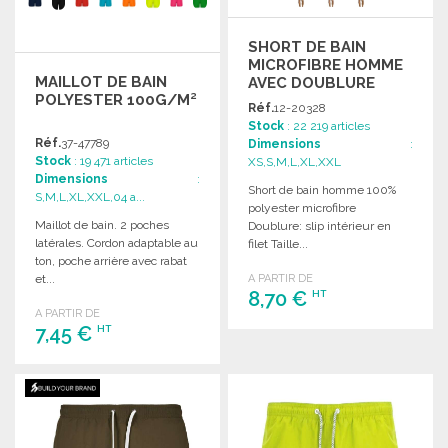
SHORT DE BAIN
MICROFIBRE HOMME
MAILLOT DE BAIN
AVEC DOUBLURE
POLYESTER 100G/M²
Réf.
12-20328
Stock
: 22 219 articles
Réf.
37-47789
Dimensions
:
Stock
: 19 471 articles
XS,S,M,L,XL,XXL
Dimensions
:
Short de bain homme 100%
S,M,L,XL,XXL,04 a...
polyester microfibre
Maillot de bain. 2 poches
Doublure: slip intérieur en
latérales. Cordon adaptable au
filet Taille...
ton, poche arrière avec rabat
et...
A PARTIR DE
8,70 €
HT
A PARTIR DE
7,45 €
HT
COMMANDER
Demander un devis
COMMANDER
Demander un devis