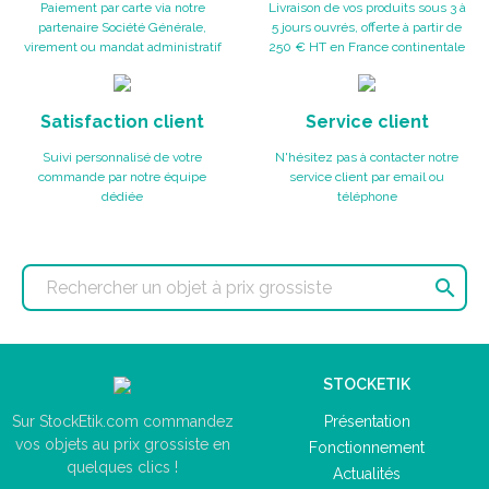
Paiement par carte via notre
Livraison de vos produits sous 3 à
partenaire Société Générale,
5 jours ouvrés, offerte à partir de
virement ou mandat administratif
250 € HT en France continentale
Satisfaction client
Service client
Suivi personnalisé de votre
N'hésitez pas à contacter notre
commande par notre équipe
service client par email ou
dédiée
téléphone

STOCKETIK
Présentation
Sur StockEtik.com commandez
vos objets au prix grossiste en
Fonctionnement
quelques clics !
Actualités