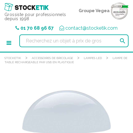
Panneau de gestion des cookies
Groupe Vegea
Grossiste pour professionnels
depuis 1998
01 70 68 96 67
contact@stocketik.com

>
>
>
STOCKETIK
ACCESSOIRES DE BRICOLAGE
LAMPES LED
LAMPE DE
TABLE RECHARGEABLE PAR USB EN PLASTIQUE