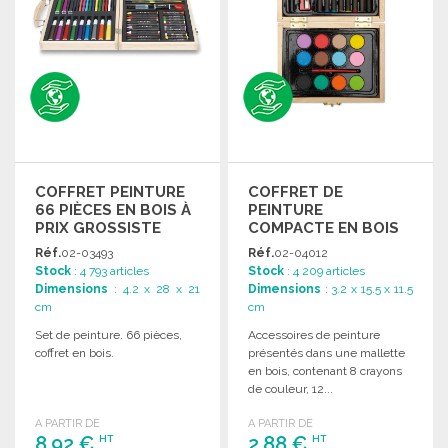
COFFRET PEINTURE
COFFRET DE
66 PIÈCES EN BOIS À
PEINTURE
PRIX GROSSISTE
COMPACTE EN BOIS
Réf.
02-03493
Réf.
02-04012
Stock
: 4 793 articles
Stock
: 4 209 articles
Dimensions
: 4.2 x 28 x 21
Dimensions
: 3.2 x 15.5 x 11.5
cm
cm
Set de peinture. 66 pièces,
Accessoires de peinture
coffret en bois.
présentés dans une mallette
en bois, contenant 8 crayons
de couleur, 12...
A PARTIR DE
A PARTIR DE
8,92 €
2,88 €
HT
HT