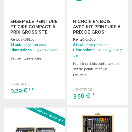
ENSEMBLE PEINTURE
NICHOIR EN BOIS
ET CIRE COMPACT À
AVEC KIT PEINTURE À
PRIX GROSSISTE
PRIX DE GROS
Réf.
02-08815
Réf.
16-25670
Stock
: 17 584 articles
Stock
: 6 964 articles
Dimensions
: 1.5 x 10 x 2 cm
Dimensions
: 12.8 x 13.4 x 6.7
cm
Set peinture et cire.
Nichoir en bois contenant un
set de peinture et un
pinceau.
A PARTIR DE
0,29 €
HT
A PARTIR DE
3,56 €
HT
COMMANDER
Meilleure vente #3
COMMANDER
Demander un devis
Demander un devis