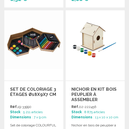
COMMANDER
COMMANDER
Demander un devis
Demander un devis
SET DE COLORIAGE 3
NICHOIR EN KIT BOIS
ÉTAGES Ø18X9X7 CM
PEUPLIER À
ASSEMBLER
Réf.
19-33990
Réf.
02-222456
Stock
: 5 211 articles
Stock
: 8 875 articles
Dimensions
: 7 x 9 cm
Dimensions
: 13 x 10 x 10 cm
Set de coloriage COLOURFUL
Nichoir en bois de peuplier à