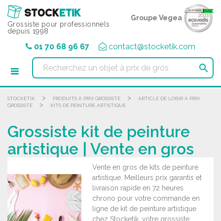
Panneau de gestion des cookies
Groupe Vegea
Grossiste pour professionnels
depuis 1998
01 70 68 96 67
contact@stocketik.com

>
>
STOCKETIK
PRODUITS À PRIX GROSSISTE
ARTICLE DE LOISIR À PRIX
>
GROSSISTE
KITS DE PEINTURE ARTISTIQUE
Grossiste kit de peinture
artistique | Vente en gros
Vente en gros de kits de peinture
artistique. Meilleurs prix garantis et
livraison rapide en 72 heures
chrono pour votre commande en
ligne de kit de peinture artistique
chez Stocketik, votre grossiste