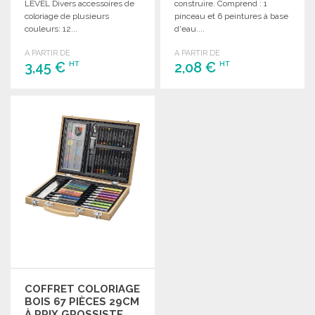
LEVEL Divers accessoires de
construire. Comprend : 1
coloriage de plusieurs
pinceau et 6 peintures à base
couleurs: 12...
d'eau....
A PARTIR DE
A PARTIR DE
3,45 €
2,08 €
HT
HT
COMMANDER
COMMANDER
Demander un devis
Demander un devis
COFFRET COLORIAGE
BOIS 67 PIÈCES 29CM
À PRIX GROSSISTE