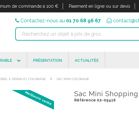
imum de commande à 100 €
Paiement en ligne ou sur devis
Contactez-nous au
01 70 68 96 67
contact@st
RABLE
PRÉSENTATION
ACTUALITÉS
>
RIEL À DESSIN ET COLORIAGE
SAC MINI COLORIAGE
Sac Mini Shopping
Meilleure vente
Référence 02-09416