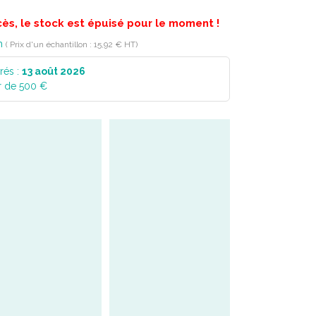
cès, le stock est épuisé pour le moment !
n
( Prix d'un échantillon : 15,92 € HT)
rés :
13 août 2026
r de 500 €