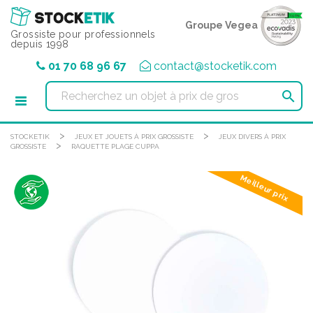
Panneau de gestion des cookies
Groupe Vegea
Grossiste pour professionnels
depuis 1998
01 70 68 96 67
contact@stocketik.com

>
>
STOCKETIK
JEUX ET JOUETS À PRIX GROSSISTE
JEUX DIVERS À PRIX
>
GROSSISTE
RAQUETTE PLAGE CUPPA
Meilleur prix