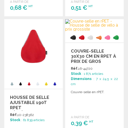
A PARTIR DE
A PARTIR DE
0,68 €
0,51 €
HT
HT
COMMANDER
COMMANDER
Demander un devis
Demander un devis
COUVRE-SELLE
30X30 CM EN RPET À
PRIX DE GROS
Réf.
16-44720
Stock
: 1 871 articles
Dimensions
: 7 x 24.5 x 22
cm
Couvre-selle en rPET.
HOUSSE DE SELLE
AJUSTABLE 190T
RPET
RÉFLÉCHISSANTE
Réf.
10-238362
A PARTIR DE
Stock
: 61 839 articles
0,39 €
HT