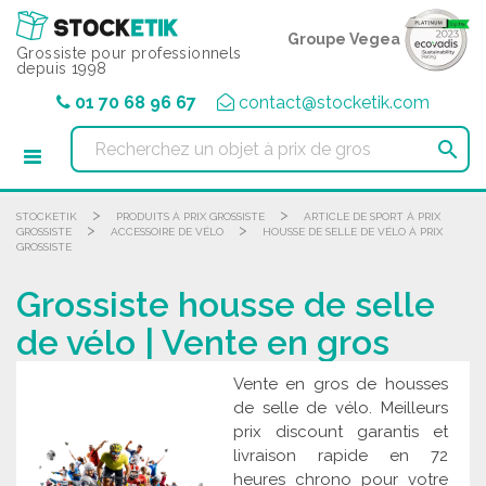
Panneau de gestion des cookies
Groupe Vegea
Grossiste pour professionnels
depuis 1998
01 70 68 96 67
contact@stocketik.com

>
>
STOCKETIK
PRODUITS À PRIX GROSSISTE
ARTICLE DE SPORT À PRIX
>
>
GROSSISTE
ACCESSOIRE DE VÉLO
HOUSSE DE SELLE DE VÉLO À PRIX
GROSSISTE
Grossiste housse de selle
de vélo | Vente en gros
Vente en gros de housses
de selle de vélo. Meilleurs
prix discount garantis et
livraison rapide en 72
heures chrono pour votre