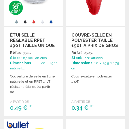
ÉTUI SELLE
COUVRE-SELLE EN
RÉGLABLE RPET
POLYESTER TAILLE
190T TAILLE UNIQUE
190T À PRIX DE GROS
Réf.
10-35217
Réf.
16-25052
Stock
: 67 000 articles
Stock
: 668 articles
Dimensions
: en ligne
Dimensions
: 6 x 25.5 x 17.5
naturell...
cm
Couverture de selle en ligne
Couvre-selle en polyester
naturelle et en RPET 190T
190T.
résistant, fabriqué à partir
de...
A PARTIR DE
A PARTIR DE
0,49 €
0,34 €
HT
HT
COMMANDER
COMMANDER
Demander un devis
Demander un devis