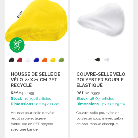
HOUSSE DE SELLE DE
COUVRE-SELLE VÉLO
VÉLO 24X21 CM PET
POLYESTER SOUPLE
RECYCLÉ
ÉLASTIQUÉ
Réf.
04-44795
Réf.
02-03951
Stock
: 103 906 articles
Stock
: 48 695 articles
Dimensions
: 6 x 24 x 21 cm
Dimensions
: 7 x 23 x 25 cm
Housse pour selle de vélo
Couvre-selle pour vélo en
réutilisable et légère,
polyester souple avec galon
fabriquée en PET recyclé,
en caoutchouc élastique.
avec une bande...