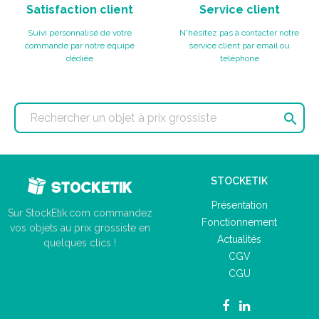
Satisfaction client
Service client
Suivi personnalisé de votre
N'hésitez pas à contacter notre
commande par notre équipe
service client par email ou
dédiée
téléphone

STOCKETIK
Présentation
Sur StockEtik.com commandez
Fonctionnement
vos objets au prix grossiste en
Actualités
quelques clics !
CGV
CGU