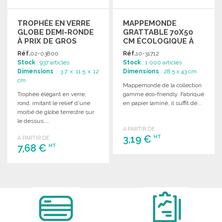
TROPHÉE EN VERRE
MAPPEMONDE
GLOBE DEMI-RONDE
GRATTABLE 70X50
À PRIX DE GROS
CM ÉCOLOGIQUE À
PRIX DE GROS
Réf.
02-03800
Réf.
10-31712
Stock
: 937 articles
Stock
: 1 000 articles
Dimensions
: 3.7 x 11.5 x 12
Dimensions
: 28.5 x 43 cm
cm
Mappemonde de la collection
Trophée élégant en verre,
gamme éco-friendly. Fabriqué
rond, imitant le relief d'une
en papier laminé, il suffit de...
moitié de globe terrestre sur
le dessus....
A PARTIR DE
3,19 €
HT
A PARTIR DE
7,68 €
HT
COMMANDER
COMMANDER
Demander un devis
Demander un devis