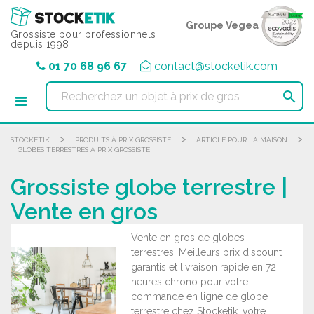
Panneau de gestion des cookies
Groupe Vegea
Grossiste pour professionnels
depuis 1998
01 70 68 96 67
contact@stocketik.com

>
>
>
STOCKETIK
PRODUITS À PRIX GROSSISTE
ARTICLE POUR LA MAISON
GLOBES TERRESTRES À PRIX GROSSISTE
Grossiste globe terrestre |
Vente en gros
Vente en gros de globes
terrestres. Meilleurs prix discount
garantis et livraison rapide en 72
heures chrono pour votre
commande en ligne de globe
terrestre chez Stocketik, votre