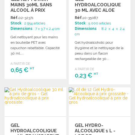
MAINS 30ML SANS
HYDROALCOOLIQUE
ALCOOL À PRIX
30 ML AVEC ALOE
GROSSISTE
VERA
Réf.
02-32371
Réf.
10-35087
Stock
: 2 954 articles
Stock
: 5 000 articles
Dimensions
: 7 x 3.7 x 2.4 cm
Dimensions
: 8.2 x 4 x 2.4
cm
Gel nettoyant pour les mains
en bouteille PET avec
Gel hydroalcoholic pour
capuchon rabattable. Capacité
lhygiène et le nettoyage de la
30 ml....
peau dans un flacon
rechargeable de 30...
A PARTIR DE
0,65 €
HT
A PARTIR DE
0,23 €
HT
COMMANDER
COMMANDER
Demander un devis
Demander un devis
GEL
GEL HYDRO-
HYDROALCOOLIQUE
ALCOOLIQUE 1 L -