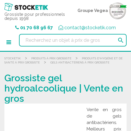
Panneau de gestion des cookies
Groupe Vegea
Grossiste pour professionnels
depuis 1998
01 70 68 96 67
contact@stocketik.com

>
>
STOCKETIK
PRODUITS À PRIX GROSSISTE
PRODUITS D'HYGIÈNE ET DE
>
SANTÉ À PRIX GROSSISTE
GELS ANTIBACTÉRIENS À PRIX GROSSISTE
Grossiste gel
hydroalcoolique | Vente en
gros
Vente en gros
de gels
antibactériens.
Meilleurs prix