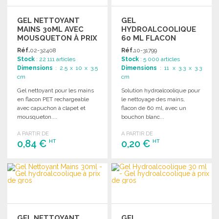
GEL NETTOYANT
GEL
MAINS 30ML AVEC
HYDROALCOOLIQUE
MOUSQUETON À PRIX
60 ML FLACON
DE GROS
TRANSPARENT
Réf.
02-32408
Réf.
10-31799
Stock
: 22 111 articles
Stock
: 5 000 articles
Dimensions
: 2.5 x 10 x 3.5
Dimensions
: 11 x 3.3 x 3.3
cm
cm
Gel nettoyant pour les mains
Solution hydroalcoolique pour
en flacon PET rechargeable
le nettoyage des mains,
avec capuchon à clapet et
flacon de 60 ml, avec un
mousqueton....
bouchon blanc...
A PARTIR DE
A PARTIR DE
0,84 €
0,20 €
HT
HT
COMMANDER
COMMANDER
Demander un devis
Demander un devis
GEL NETTOYANT
GEL