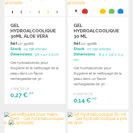
GEL
GEL
HYDROALCOOLIQUE
HYDROALCOOLIQUE
30ML ALOE VERA
30 ML
RECHARGEABLE
Réf.
10-35086
Réf.
10-35088
Stock
: 24 758 articles
Stock
: 20 097 articles
Dimensions
: 9.8 x 4 x 2.5 cm
Dimensions
: 8.3 x 3.9 x 2.3
cm
Gel hydroalcoholic pour
lhygiène et le nettoyage de la
Gel hydroalcoholic pour
peau dans un flacon
lhygiène et le nettoyage de la
rechargeable de 30...
peau dans un flacon
rechargeable de 30...
A PARTIR DE
0,27 €
HT
A PARTIR DE
0,14 €
HT
COMMANDER
COMMANDER
Demander un devis
Demander un devis