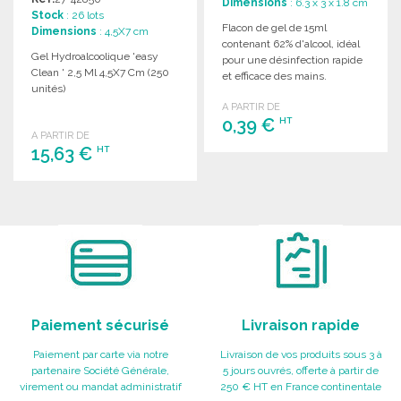
Dimensions
: 6.3 x 3 x 1.8 cm
Stock
: 26 lots
Flacon de gel de 15ml
Dimensions
: 4,5X7 cm
contenant 62% d'alcool, idéal
Gel Hydroalcoolique 'easy
pour une désinfection rapide
Clean ' 2,5 Ml 4,5X7 Cm (250
et efficace des mains.
unités)
A PARTIR DE
0,39 €
HT
A PARTIR DE
15,63 €
HT
COMMANDER
Demander un devis
COMMANDER
Demander un devis
Paiement sécurisé
Livraison rapide
Paiement par carte via notre
Livraison de vos produits sous 3 à
partenaire Société Générale,
5 jours ouvrés, offerte à partir de
virement ou mandat administratif
250 € HT en France continentale