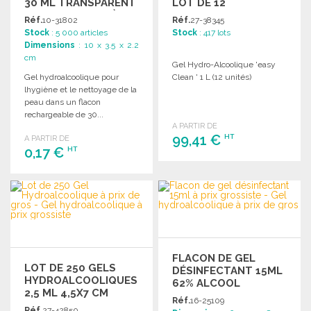
30 ML TRANSPARENT
LOT DE 12
RECHARGEABLE À
Réf.
10-31802
Réf.
27-38345
PRIX DE GROS
Stock
: 5 000 articles
Stock
: 417 lots
Dimensions
: 10 x 3.5 x 2.2
cm
Gel Hydro-Alcoolique 'easy
Gel hydroalcoolique pour
Clean ' 1 L (12 unités)
lhygiène et le nettoyage de la
peau dans un flacon
rechargeable de 30...
A PARTIR DE
99,41 €
HT
A PARTIR DE
0,17 €
HT
COMMANDER
COMMANDER
Demander un devis
Demander un devis
FLACON DE GEL
LOT DE 250 GELS
DÉSINFECTANT 15ML
HYDROALCOOLIQUES
62% ALCOOL
2,5 ML 4,5X7 CM
Réf.
16-25109
Réf.
27-42850