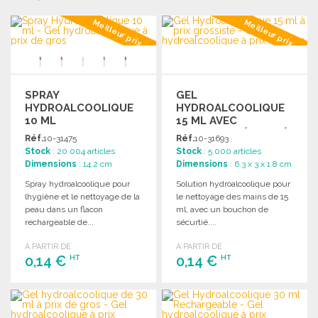
Meilleur prix
Meilleur prix
SPRAY
GEL
HYDROALCOOLIQUE
HYDROALCOOLIQUE
10 ML
15 ML AVEC
RECHARGEABLE
BOUCHON SÉCURITÉ
Réf.
10-31475
Réf.
10-31693
À PRIX GROSSISTE
Stock
: 20 004 articles
Stock
: 5 000 articles
Dimensions
: 14.2 cm
Dimensions
: 6.3 x 3 x 1.8 cm
Spray hydroalcoolique pour
Solution hydroalcoolique pour
lhygiène et le nettoyage de la
le nettoyage des mains de 15
peau dans un flacon
ml, avec un bouchon de
rechargeable de...
sécurtié....
A PARTIR DE
A PARTIR DE
0,14 €
0,14 €
HT
HT
COMMANDER
COMMANDER
Demander un devis
Demander un devis