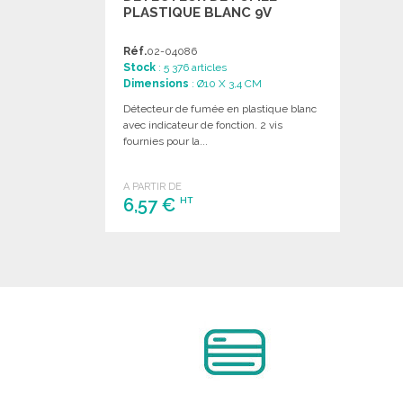
PLASTIQUE BLANC 9V
Réf.
02-04086
Stock
: 5 376 articles
Dimensions
: Ø10 X 3,4 CM
Détecteur de fumée en plastique blanc
avec indicateur de fonction. 2 vis
fournies pour la...
A PARTIR DE
6,57 €
HT
COMMANDER
Demander un devis