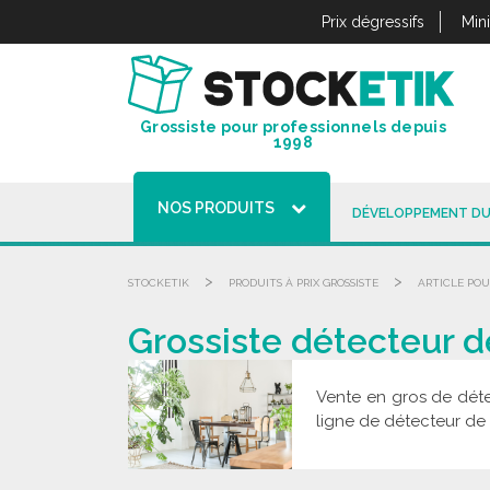
Panneau de gestion des cookies
Prix dégressifs
Min
Grossiste pour professionnels depuis
1998
NOS PRODUITS
DÉVELOPPEMENT DU
>
>
STOCKETIK
PRODUITS À PRIX GROSSISTE
ARTICLE POU
Grossiste détecteur d
Vente en gros de déte
ligne de détecteur de 