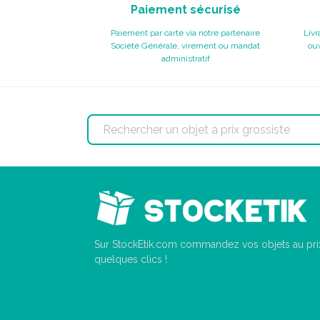
Paiement sécurisé
Paiement par carte via notre partenaire
Livr
Société Générale, virement ou mandat
ouv
administratif
Sur StockEtik.com commandez vos objets au prix
quelques clics !