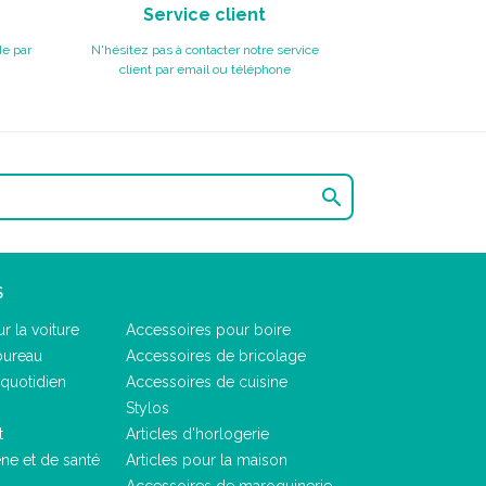
Service client
e par
N'hésitez pas à contacter notre service
client par email ou téléphone

S
r la voiture
Accessoires pour boire
bureau
Accessoires de bricolage
quotidien
Accessoires de cuisine
Stylos
t
Articles d'horlogerie
ène et de santé
Articles pour la maison
Accessoires de maroquinerie