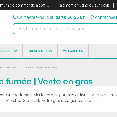
imum de commande à 100 €
Paiement en ligne ou sur devis
Contactez-nous au
01 70 68 96 67
contact@st
RABLE
PRÉSENTATION
ACTUALITÉS
>
R LA MAISON
DÉTECTEURS DE FUMÉE
e fumée | Vente en gros
cteurs de fumée. Meilleurs prix garantis et livraison rapide
fumée chez Stocketik, votre grossiste généraliste.