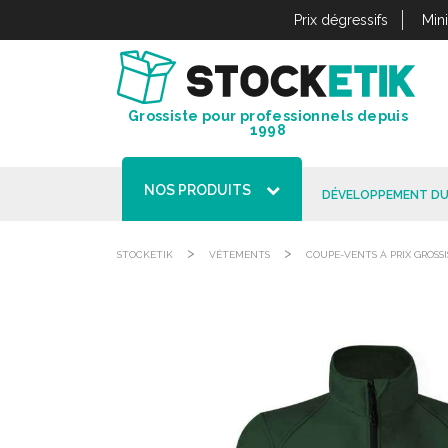
Panneau de gestion des cookies
Prix dégressifs
Min
Grossiste pour professionnels depuis
1998
NOS PRODUITS
DÉVELOPPEMENT DU
>
>
STOCKETIK
VÊTEMENTS
COUPE-VENTS À PRIX GROSSI