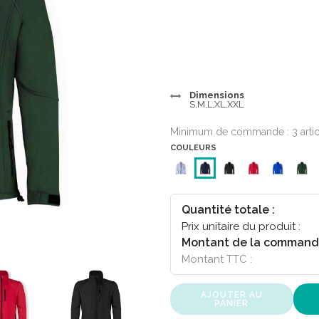
Dimensions
S,M,L,XL,XXL
Minimum de commande : 3 arti
COULEURS
Quantité totale :
Prix unitaire du produit :
Montant de la command
Montant TTC :
AJOUTER AU
PANIER