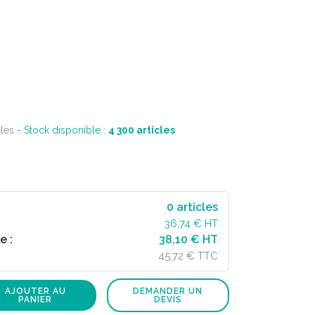
cles
- Stock disponible :
4 300
articles
0
articles
36,74
€ HT
e :
38,10 € HT
45,72 € TTC
AJOUTER AU
DEMANDER UN
PANIER
DEVIS