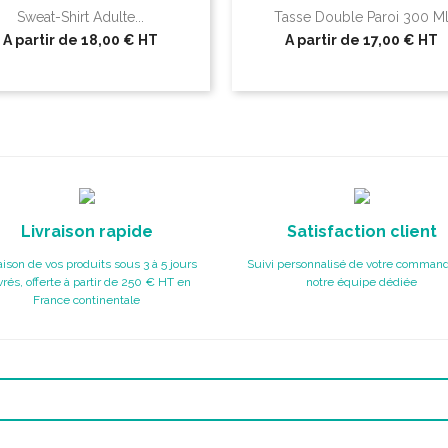
Sweat-Shirt Adulte...
Tasse Double Paroi 300 M
A partir de
18,00 €
HT
A partir de
17,00 €
HT
Livraison rapide
Satisfaction client
aison de vos produits sous 3 à 5 jours
Suivi personnalisé de votre command
rés, offerte à partir de 250 € HT en
notre équipe dédiée
France continentale