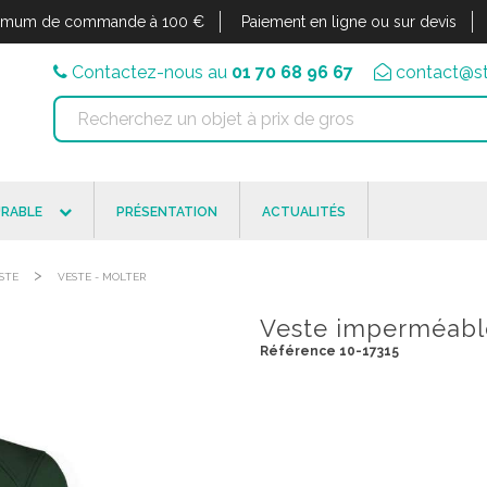
imum de commande à 100 €
Paiement en ligne ou sur devis
Contactez-nous au
01 70 68 96 67
contact@st
RABLE
PRÉSENTATION
ACTUALITÉS
>
STE
VESTE - MOLTER
Veste imperméable
Référence 10-17315