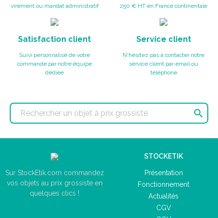
virement ou mandat administratif
250 € HT en France continentale
Satisfaction client
Service client
Suivi personnalisé de votre
N'hésitez pas à contacter notre
commande par notre équipe
service client par email ou
dédiée
téléphone

STOCKETIK
Présentation
Sur StockEtik.com commandez
vos objets au prix grossiste en
Fonctionnement
quelques clics !
Actualités
CGV