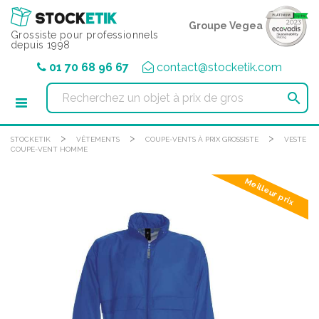
Panneau de gestion des cookies
Groupe Vegea
Grossiste pour professionnels
depuis 1998
01 70 68 96 67
contact@stocketik.com

>
>
>
STOCKETIK
VÊTEMENTS
COUPE-VENTS À PRIX GROSSISTE
VESTE
COUPE-VENT HOMME
Meilleur prix