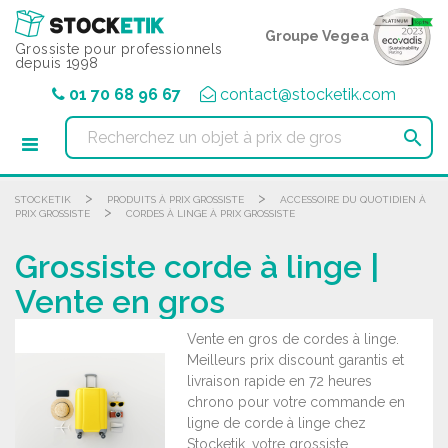
Panneau de gestion des cookies
Groupe Vegea
Grossiste pour professionnels
depuis 1998
01 70 68 96 67
contact@stocketik.com

>
>
STOCKETIK
PRODUITS À PRIX GROSSISTE
ACCESSOIRE DU QUOTIDIEN À
>
PRIX GROSSISTE
CORDES À LINGE À PRIX GROSSISTE
Grossiste corde à linge |
Vente en gros
Vente en gros de cordes à linge.
Meilleurs prix discount garantis et
livraison rapide en 72 heures
chrono pour votre commande en
ligne de corde à linge chez
Stocketik, votre grossiste