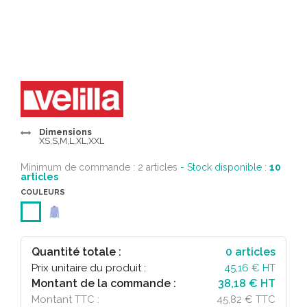
Dimensions
XS,S,M,L,XL,XXL
Minimum de commande : 2 articles
- Stock disponible :
10
articles
COULEURS
Quantité totale :
0
articles
Prix unitaire du produit :
45,16
€ HT
Montant de la commande :
38,18 € HT
Montant TTC :
45,82 € TTC