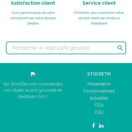
Satisfaction client
Service client
Suivi personnalisé de votre
N'hésitez pas à contacter notre
commande par notre équipe
service client par email ou
dédiée
téléphone

STOCKETIK
Présentation
Sur StockEtik.com commandez
vos objets au prix grossiste en
Fonctionnement
quelques clics !
Actualités
CGV
CGU