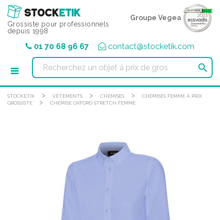
Panneau de gestion des cookies
Groupe Vegea
Grossiste pour professionnels
depuis 1998
01 70 68 96 67
contact@stocketik.com

>
>
>
STOCKETIK
VÊTEMENTS
CHEMISES
CHEMISES FEMME À PRIX
>
GROSSISTE
CHEMISE OXFORD STRETCH FEMME