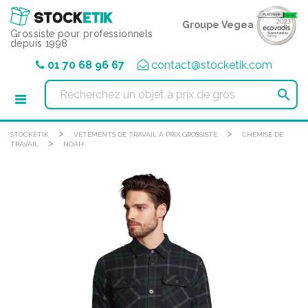
Panneau de gestion des cookies
Groupe Vegea
Grossiste pour professionnels
depuis 1998
01 70 68 96 67
contact@stocketik.com

>
>
STOCKETIK
VÊTEMENTS DE TRAVAIL À PRIX GROSSISTE
CHEMISE DE
>
TRAVAIL
NOAH