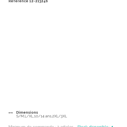
Référence 12-213246
Dimensions
S/M,L/XL,10/14 ans,2XL/3XL