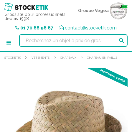
Panneau de gestion des cookies
Groupe Vegea
Grossiste pour professionnels
depuis 1998
01 70 68 96 67
contact@stocketik.com

>
>
>
STOCKETIK
VÊTEMENTS
CHAPEAUX
CHAPEAU EN PAILLE
Meilleure vente