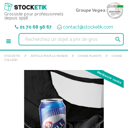
Panneau de gestion des cookies
Groupe Vegea
Grossiste pour professionnels
depuis 1998
01 70 68 96 67
contact@stocketik.com

>
>
>
STOCKETIK
ARTICLE POUR LA MAISON
CHAISE PLIANTE
CHAISE
COLLEGO
Meilleure vente