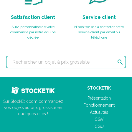
Satisfaction client
Service client
Suivi personnalisé de votre
N'hésitez pas à contacter notre
commande par notre équipe
service client par email ou
dédiée
téléphone

STOCKETIK
Présentation
Sur StockEtik.com commandez
Fonctionnement
vos objets au prix grossiste en
Actualités
quelques clics !
CGV
CGU