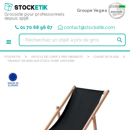
Panneau de gestion des cookies
Groupe Vegea
Grossiste pour professionnels
depuis 1998
01 70 68 96 67
contact@stocketik.com

>
>
>
STOCKETIK
ARTICLE DE LOISIR À PRIX GROSSISTE
CHAISE DE PLAGE
TRANSAT EN BOIS SUR STOCK (TARIF UNITAIRE)