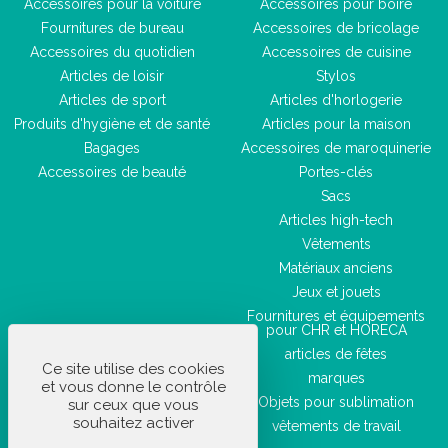
Accessoires pour la voiture
Accessoires pour boire
Fournitures de bureau
Accessoires de bricolage
Accessoires du quotidien
Accessoires de cuisine
Articles de loisir
Stylos
Articles de sport
Articles d'horlogerie
Produits d'hygiène et de santé
Articles pour la maison
Bagages
Accessoires de maroquinerie
Accessoires de beauté
Portes-clés
Sacs
Articles high-tech
Vêtements
Matériaux anciens
Jeux et jouets
Fournitures et équipements
pour CHR et HORECA
articles de fêtes
Ce site utilise des cookies
marques
et vous donne le contrôle
Objets pour sublimation
sur ceux que vous
souhaitez activer
vêtements de travail