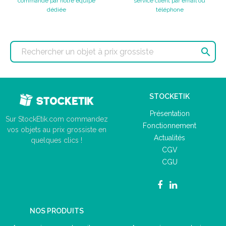
commande par notre équipe
service client par email ou
dédiée
téléphone

STOCKETIK
Présentation
Sur StockEtik.com commandez
Fonctionnement
vos objets au prix grossiste en
Actualités
quelques clics !
CGV
CGU
NOS PRODUITS